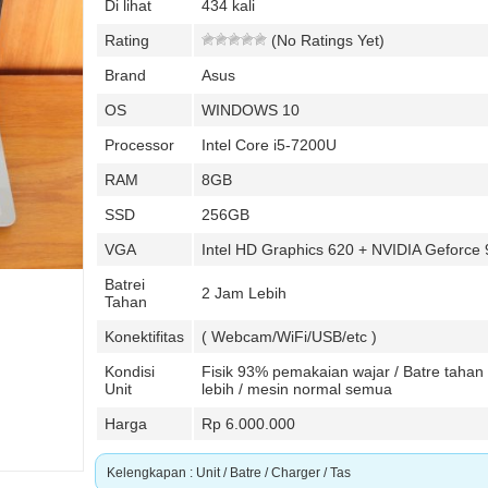
Di lihat
434 kali
Rating
(No Ratings Yet)
Brand
Asus
OS
WINDOWS 10
Processor
Intel Core i5-7200U
RAM
8GB
SSD
256GB
VGA
Intel HD Graphics 620 + NVIDIA Geforc
Batrei
2 Jam Lebih
Tahan
Konektifitas
( Webcam/WiFi/USB/etc )
Kondisi
Fisik 93% pemakaian wajar / Batre tahan
Unit
lebih / mesin normal semua
Harga
Rp 6.000.000
Kelengkapan : Unit / Batre / Charger / Tas