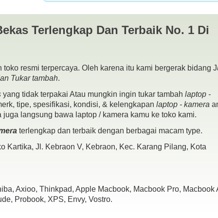
Bekas Terlengkap Dan Terbaik No. 1 Di
 toko resmi terpercaya. Oleh karena itu kami bergerak bidang J
dan Tukar tambah
.
s
yang tidak terpakai Atau mungkin ingin tukar tambah
laptop -
rk, tipe, spesifikasi, kondisi, & kelengkapan
laptop - kamera
a
a juga langsung bawa laptop / kamera kamu ke toko kami.
amera
terlengkap dan terbaik dengan berbagai macam type.
 Kartika, Jl. Kebraon V, Kebraon, Kec. Karang Pilang, Kota
DIA 940MX
shiba, Axioo, Thinkpad, Apple Macbook, Macbook Pro, Macbook A
ude, Probook, XPS, Envy, Vostro.