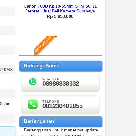
Canon 700D Kit 18-55mm STM SC 11
Jerpret | Jual Beli Kamera Surabaya
Rp 5.650.000
BEST SELLER
Hubungi Kami
e 940MX
WHATSPP
08989838632
Canon 700D Kit 18-55mm IS STM SC
12.Xxx
Rp 3.650.000
TELPONE
 2 jam
081230401855
Berlanganan
BEST SELLER
Berlangganan untuk menerima update