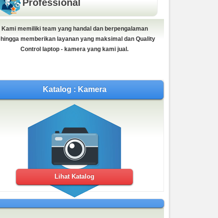
Professional
Kami memiliki team yang handal dan berpengalaman
DJI Osmo Pocket
hingga memberikan layanan yang maksimal dan Quality
Rp (Hubungi CS)
Control laptop - kamera yang kami jual.
BEST SELLER
Katalog : Kamera
Nikon D5300 18-55 f 3.5-5.6 VR II Wifi
Lihat Katalog
Rp (Hubungi CS)