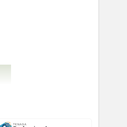
BEST SELLER
Fujifilm X-A5 Body Only Mulus
Rp (Hubungi CS)
BEST SELLER
TENAGA