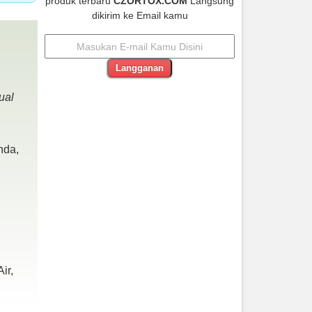
produk terbaru
CZORTOX.COM
Langsung
dikirim ke Email kamu
Langganan
Asus A412DA AMD Ryzen 5 3500U Ram
ual
8gb Garansi Panjang
Rp 7.650.000
nda,
BEST SELLER
ir,
Sony a5100 Lensa 16-50mm Os Black Sc
1.Xxx Mulus
Rp (Hubungi CS)