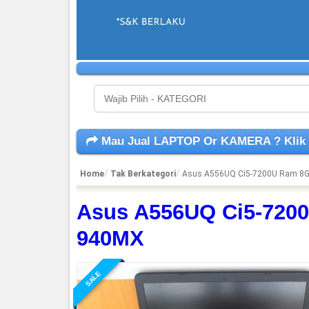
Mau Jual LAPTOP Or KAMERA ? Klik
Home
Tak Berkategori
Asus A556UQ Ci5-7200U Ram 8G
Asus A556UQ Ci5-720
940MX
SALE