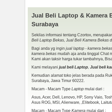
Jual Beli Laptop & Kamera 
Surabaya
Sekilas informasi tentang Czortox, merupakan
Beli Laptop Bekas,
J
ual Beli Kamera Bekas 
Bagi anda yg ingin
jual laptop - kamera beka
kamera bekas
mudah aja anda tinggal Chat me
Kami akan taksir harga tukar tambahnya, Bis
Kami melayani
jual beli Laptop
,
Jual beli k
Kemudian alamat toko jelas berada pada Ruko
Asus A556UQ Ci5-7200U Ram 8GB SSD 256GB NVI
Surabaya, Jawa Timur 60222.
Spek :
Macam - Macam Type
Laptop
mulai dari :
Intel Core i5-7200U
Intel HD Graphics 620
Asus, Acer, Dell, Lenovo, HP, Sony Vaio, To
NVIDIA Geforce 940MX
Asus ROG, MSI, Alienware, ,Elitebook, Laitut
Ram 8GB
SSD 256GB
Macam - Macam Type
Kamera
mulai dari :