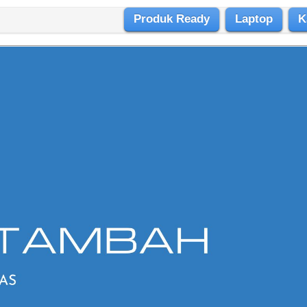
Produk Ready
Laptop
K