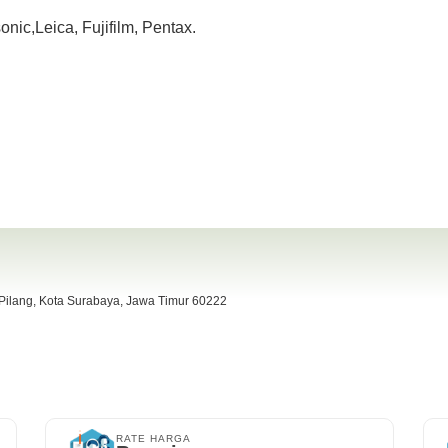
ic,Leica, Fujifilm, Pentax.
h / mesin normal semua
 Pilang, Kota Surabaya, Jawa Timur 60222
RATE HARGA