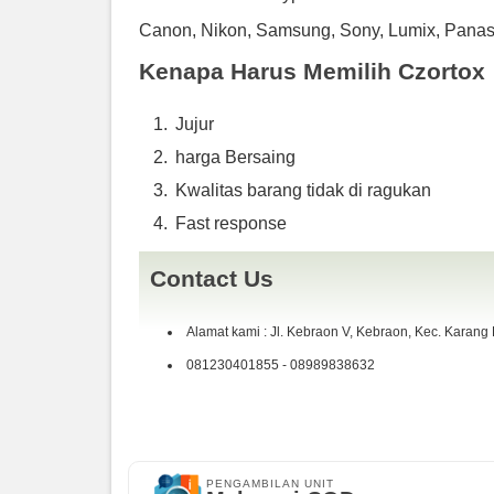
Webcam
Canon, Nikon, Samsung, Sony, Lumix, Panason
DVD Rw
Wifi
Kenapa Harus Memilih Czortox
Windows 10
Kondisi :
Jujur
Fisik 93% pemakaian wajar / Batre tahan 2 jam lebi
harga Bersaing
Kelengkapan : Unit / Batre / Charger / Tas
Kwalitas barang tidak di ragukan
Harga 6jt aja siapa cepat dia dapat
Fast response
Contact Us
Alamat kami : Jl. Kebraon V, Kebraon, Kec. Karang
081230401855 - 08989838632
PENGAMBILAN UNIT