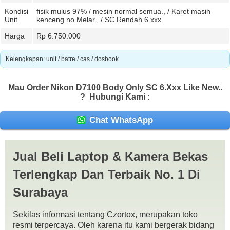
Kondisi
fisik mulus 97% / mesin normal semua., / Karet masih
Unit
kenceng no Melar., / SC Rendah 6.xxx
Harga
Rp 6.750.000
Kelengkapan: unit / batre / cas / dosbook
Mau Order Nikon D7100 Body Only SC 6.xxx Like New..
?
Hubungi Kami :
Chat WhatsApp
Nikon D7100 Body Only SC 6.xxx Like New
Jual Beli Laptop & Kamera Bekas
Spesifikasi :
24.1 MP DX-Format CMOS Sensor.
Terlengkap Dan Terbaik No. 1 Di
EXPEED 3 Image Processor.
No Optical Low-Pass Filter.
Surabaya
3.2″ 1,229k-Dot LCD Monitor.
Full HD 1080i Video Recording at 60 fps.
Sekilas informasi tentang Czortox, merupakan toko
Multi-CAM 3500DX 51-Point AF Sensor.
resmi terpercaya. Oleh karena itu kami bergerak bidang