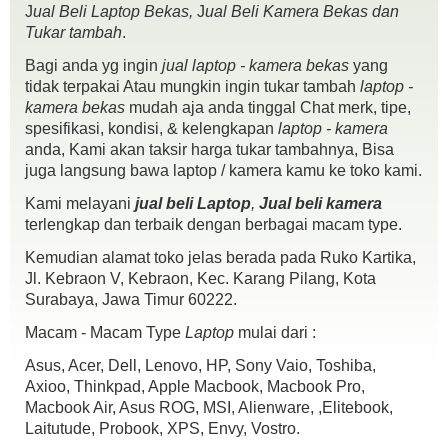
Native ISO 6400, Extended to ISO 25600.
J
ual Beli Laptop Bekas,
J
ual Beli Kamera Bekas dan
6 fps Shooting for 100 Shots.
Tukar tambah
.
Kondisi :
Bagi anda yg ingin
jual laptop - kamera bekas
yang
fisik mulus 97% / mesin normal semua., / Karet masih kenceng no
tidak terpakai Atau mungkin ingin tukar tambah
laptop -
Melar., / SC Rendah 6.xxx
kamera bekas
mudah aja anda tinggal Chat merk, tipe,
Kelengkapan: unit / batre / cas / dosbook
spesifikasi, kondisi, & kelengkapan
laptop - kamera
anda, Kami akan taksir harga tukar tambahnya, Bisa
juga langsung bawa laptop / kamera kamu ke toko kami.
Kami melayani
jual beli Laptop
,
Jual beli kamera
terlengkap dan terbaik dengan berbagai macam type.
Kemudian alamat toko jelas berada pada Ruko Kartika,
Jl. Kebraon V, Kebraon, Kec. Karang Pilang, Kota
Surabaya, Jawa Timur 60222.
Macam - Macam Type
Laptop
mulai dari :
Asus, Acer, Dell, Lenovo, HP, Sony Vaio, Toshiba,
Axioo, Thinkpad, Apple Macbook, Macbook Pro,
Macbook Air, Asus ROG, MSI, Alienware, ,Elitebook,
Laitutude, Probook, XPS, Envy, Vostro.