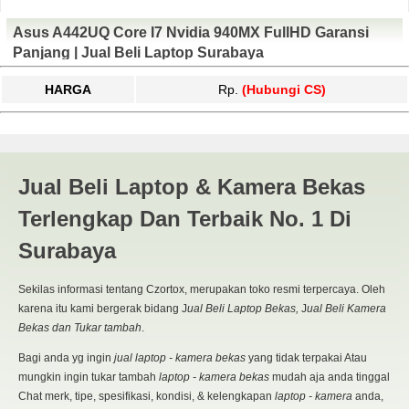
Asus A442UQ Core I7 Nvidia 940MX FullHD Garansi
Panjang | Jual Beli Laptop Surabaya
HARGA
Rp.
(Hubungi CS)
940mx | JUAL BELI KAMERA
Jual Beli Laptop & Kamera Bekas
BEKAS | JUAL BELI LAPTOP
Terlengkap Dan Terbaik No. 1 Di
BEKAS | SURABAYA
Surabaya
Sekilas informasi tentang Czortox, merupakan toko resmi terpercaya. Oleh
karena itu kami bergerak bidang J
ual Beli Laptop Bekas,
J
ual Beli Kamera
Bekas dan Tukar tambah
.
Bagi anda yg ingin
jual laptop - kamera bekas
yang tidak terpakai Atau
mungkin ingin tukar tambah
laptop - kamera bekas
mudah aja anda tinggal
Chat merk, tipe, spesifikasi, kondisi, & kelengkapan
laptop - kamera
anda,