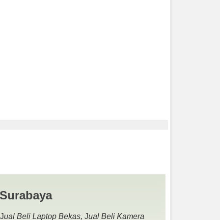
JUAL BELI LAPTOP
 Surabaya
 J
ual Beli Laptop Bekas,
J
ual Beli Kamera