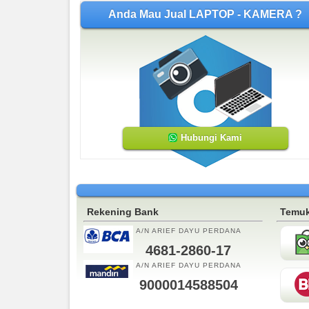
Anda Mau Jual LAPTOP - KAMERA ?
Hubungi Kami
Rekening Bank
Temuk
A/N ARIEF DAYU PERDANA
4681-2860-17
A/N ARIEF DAYU PERDANA
9000014588504