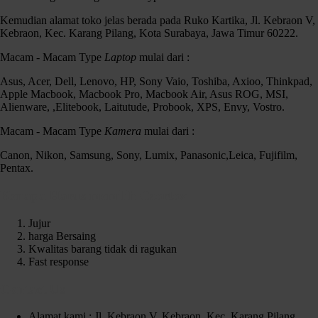
Kemudian alamat toko jelas berada pada Ruko Kartika, Jl. Kebraon V,
Kebraon, Kec. Karang Pilang, Kota Surabaya, Jawa Timur 60222.
Macam - Macam Type
Laptop
mulai dari :
Asus, Acer, Dell, Lenovo, HP, Sony Vaio, Toshiba, Axioo, Thinkpad,
Apple Macbook, Macbook Pro, Macbook Air, Asus ROG, MSI,
Alienware, ,Elitebook, Laitutude, Probook, XPS, Envy, Vostro.
Macam - Macam Type
Kamera
mulai dari :
Canon, Nikon, Samsung, Sony, Lumix, Panasonic,Leica, Fujifilm,
Pentax.
Kenapa Harus memilih Czortox
Jujur
harga Bersaing
Kwalitas barang tidak di ragukan
Fast response
Contact Us
Alamat kami : Jl. Kebraon V, Kebraon, Kec. Karang Pilang,