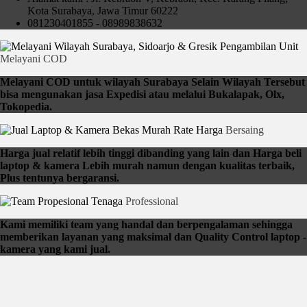
Kota Surabaya, Jawa Timur 60222
081230401855 - 08989838632
Pengambilan Unit
Melayani COD
Melayani COD untuk wilayah Surabaya Selain Wilayah Tersebut
bisa mengunakan jasa Expedisi atau melalui Bukalapak, Olx,
Tokopedia.
Rate Harga
Bersaing
Harga jual relatif lebih tinggi dibanding yang lain dan Harga beli
laptop & kamera Lebih murah namun dengan kualitas terbaik,
Plus tentunya bergaransi.
Tenaga
Professional
Kami memiliki team yang handal dan berpengalaman sehingga
memberikan layanan yang maksimal dan Quality Control laptop -
kamera yang kami jual.