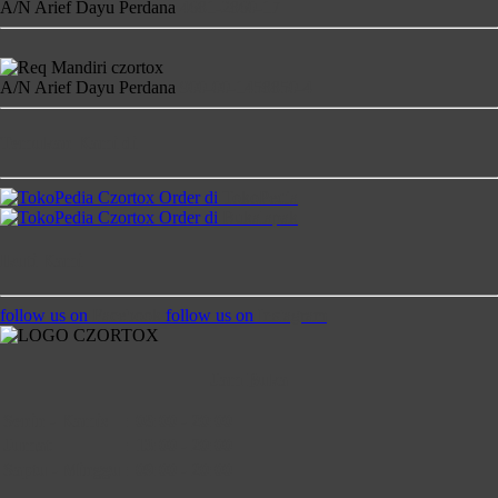
A/N Arief Dayu Perdana
4681-2860-17
A/N Arief Dayu Perdana
900-00-1458850-4
Temukan Kami di
Order di
TokoPedia
Order di
Bukalapak
Ikuti Kami
follow us on
Facebook
follow us on
Instagram
Jam Buka
Senin - Kamis
:
08:00 - 20:00
Jumat
:
13:00 - 20:00
Saptu - Minggu
:
09:00 - 20:00