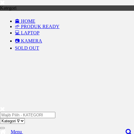
Kategori
🕋 HOME
🌱 PRODUK READY
💻 LAPTOP
📷 KAMERA
SOLD OUT
Menu