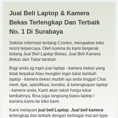
Asus X441SA N3060 | JUAL
Jual Beli Laptop & Kamera
BELI KAMERA BEKAS |
Bekas Terlengkap Dan Terbaik
JUAL BELI LAPTOP BEKAS |
No. 1 Di Surabaya
SURABAYA
Sekilas informasi tentang Czortox, merupakan toko
resmi terpercaya. Oleh karena itu kami bergerak
bidang J
ual Beli Laptop Bekas,
J
ual Beli Kamera
Bekas dan Tukar tambah
.
Bagi anda yg ingin
jual laptop - kamera bekas
yang
tidak terpakai Atau mungkin ingin tukar tambah
laptop - kamera bekas
mudah aja anda tinggal Chat
merk, tipe, spesifikasi, kondisi, & kelengkapan
laptop
- kamera
anda, Kami akan taksir harga tukar
tambahnya, Bisa juga langsung bawa laptop /
kamera kamu ke toko kami.
Kami melayani
jual beli Laptop
,
Jual beli kamera
terlengkap dan terbaik dengan berbagai macam type.