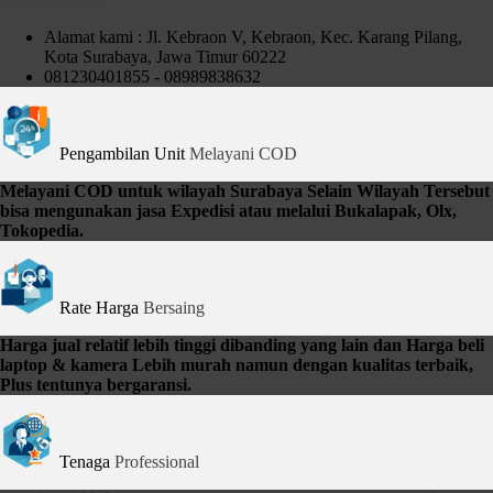
Alamat kami : Jl. Kebraon V, Kebraon, Kec. Karang Pilang,
Kota Surabaya, Jawa Timur 60222
081230401855 - 08989838632
Pengambilan Unit
Melayani COD
Melayani COD untuk wilayah Surabaya Selain Wilayah Tersebut
bisa mengunakan jasa Expedisi atau melalui Bukalapak, Olx,
Tokopedia.
Rate Harga
Bersaing
Harga jual relatif lebih tinggi dibanding yang lain dan Harga beli
laptop & kamera Lebih murah namun dengan kualitas terbaik,
Plus tentunya bergaransi.
Tenaga
Professional