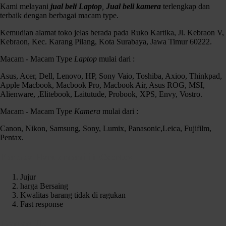
Kami melayani
jual beli Laptop
,
Jual beli kamera
terlengkap dan
terbaik dengan berbagai macam type.
Kemudian alamat toko jelas berada pada Ruko Kartika, Jl. Kebraon V,
Kebraon, Kec. Karang Pilang, Kota Surabaya, Jawa Timur 60222.
Macam - Macam Type
Laptop
mulai dari :
Asus, Acer, Dell, Lenovo, HP, Sony Vaio, Toshiba, Axioo, Thinkpad,
Apple Macbook, Macbook Pro, Macbook Air, Asus ROG, MSI,
Alienware, ,Elitebook, Laitutude, Probook, XPS, Envy, Vostro.
Macam - Macam Type
Kamera
mulai dari :
Canon, Nikon, Samsung, Sony, Lumix, Panasonic,Leica, Fujifilm,
Pentax.
Kenapa Harus memilih Czortox
Jujur
harga Bersaing
Kwalitas barang tidak di ragukan
Fast response
Contact Us