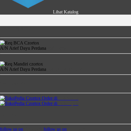
Lihat Katalog
Rekening Bank
A/N Arief Dayu Perdana
4681-2860-17
A/N Arief Dayu Perdana
900-00-1458850-4
Temukan Kami di
Order di
TokoPedia
Order di
Bukalapak
Ikuti Kami
follow us on
Facebook
follow us on
Instagram