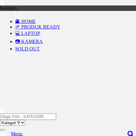
Kategori
🕋 HOME
🌱 PRODUK READY
💻 LAPTOP
📷 KAMERA
SOLD OUT
Menu