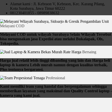
Alamat kami : Jl. Kebraon V, Kebraon, Kec. Karang Pilang,
Kota Surabaya, Jawa Timur 60222
081230401855 - 08989838632
Pengambilan Unit
Melayani COD
Melayani COD untuk wilayah Surabaya Selain Wilayah Tersebut
bisa mengunakan jasa Expedisi atau melalui Bukalapak, Olx,
Tokopedia.
Rate Harga
Bersaing
Harga jual relatif lebih tinggi dibanding yang lain dan Harga beli
laptop & kamera Lebih murah namun dengan kualitas terbaik,
Plus tentunya bergaransi.
Tenaga
Professional
Kami memiliki team yang handal dan berpengalaman sehingga
memberikan layanan yang maksimal dan Quality Control laptop -
kamera yang kami jual.