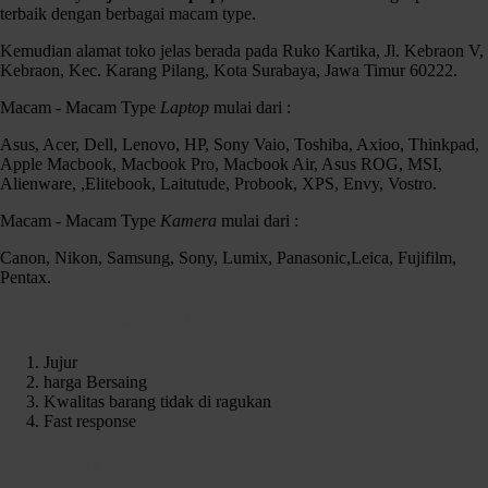
terbaik dengan berbagai macam type.
Kemudian alamat toko jelas berada pada Ruko Kartika, Jl. Kebraon V,
Kebraon, Kec. Karang Pilang, Kota Surabaya, Jawa Timur 60222.
Macam - Macam Type
Laptop
mulai dari :
Asus, Acer, Dell, Lenovo, HP, Sony Vaio, Toshiba, Axioo, Thinkpad,
Apple Macbook, Macbook Pro, Macbook Air, Asus ROG, MSI,
Alienware, ,Elitebook, Laitutude, Probook, XPS, Envy, Vostro.
Macam - Macam Type
Kamera
mulai dari :
Canon, Nikon, Samsung, Sony, Lumix, Panasonic,Leica, Fujifilm,
Pentax.
Kenapa Harus memilih Czortox
Jujur
harga Bersaing
Kwalitas barang tidak di ragukan
Fast response
Contact Us