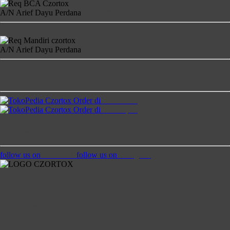
A/N Arief Dayu Perdana
4681-2860-17
A/N Arief Dayu Perdana
900-00-1458850-4
Temukan Kami di
Order di
TokoPedia
Order di
Bukalapak
Ikuti Kami
follow us on
Facebook
follow us on
Instagram
Jam Buka
Senin - Kamis
:
08:00 - 20:00
Jumat
:
13:00 - 20:00
Saptu - Minggu
:
09:00 - 20:00