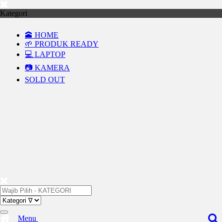
Kategori
🕋 HOME
🌱 PRODUK READY
💻 LAPTOP
📷 KAMERA
SOLD OUT
Menu