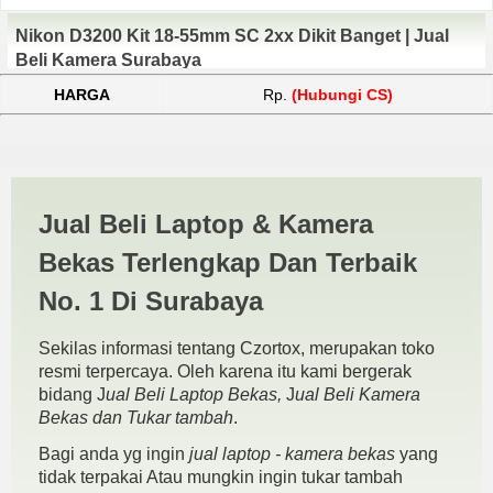
Nikon D3200 Kit 18-55mm SC 2xx Dikit Banget | Jual
Beli Kamera Surabaya
HARGA
Rp.
(Hubungi CS)
Beli | JUAL BELI KAMERA
Jual Beli Laptop & Kamera
BEKAS | JUAL BELI LAPTOP
Bekas Terlengkap Dan Terbaik
BEKAS | SURABAYA
No. 1 Di Surabaya
Sekilas informasi tentang Czortox, merupakan toko
resmi terpercaya. Oleh karena itu kami bergerak
bidang J
ual Beli Laptop Bekas,
J
ual Beli Kamera
Bekas dan Tukar tambah
.
Bagi anda yg ingin
jual laptop - kamera bekas
yang
tidak terpakai Atau mungkin ingin tukar tambah