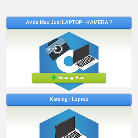
Anda Mau Jual LAPTOP - KAMERA ?
Hubungi Kami
Katalog : Laptop