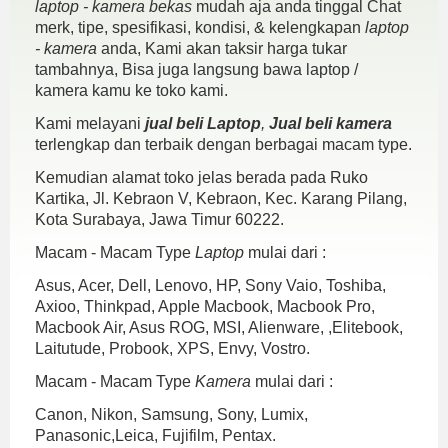
laptop - kamera bekas
mudah aja anda tinggal Chat
merk, tipe, spesifikasi, kondisi, & kelengkapan
laptop
- kamera
anda, Kami akan taksir harga tukar
tambahnya, Bisa juga langsung bawa laptop /
kamera kamu ke toko kami.
Kami melayani
jual beli Laptop
,
Jual beli kamera
terlengkap dan terbaik dengan berbagai macam type.
Kemudian alamat toko jelas berada pada Ruko
Kartika, Jl. Kebraon V, Kebraon, Kec. Karang Pilang,
Kota Surabaya, Jawa Timur 60222.
Macam - Macam Type
Laptop
mulai dari :
Asus, Acer, Dell, Lenovo, HP, Sony Vaio, Toshiba,
Axioo, Thinkpad, Apple Macbook, Macbook Pro,
Macbook Air, Asus ROG, MSI, Alienware, ,Elitebook,
Laitutude, Probook, XPS, Envy, Vostro.
Macam - Macam Type
Kamera
mulai dari :
Canon, Nikon, Samsung, Sony, Lumix,
Panasonic,Leica, Fujifilm, Pentax.