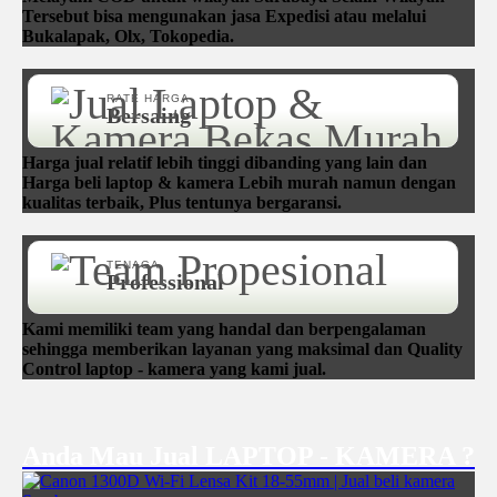
Tersebut bisa mengunakan jasa Expedisi atau melalui
Bukalapak, Olx, Tokopedia.
RATE HARGA
Bersaing
Harga jual relatif lebih tinggi dibanding yang lain dan
Harga beli laptop & kamera Lebih murah namun dengan
kualitas terbaik, Plus tentunya bergaransi.
TENAGA
Professional
Kami memiliki team yang handal dan berpengalaman
sehingga memberikan layanan yang maksimal dan Quality
Control laptop - kamera yang kami jual.
Anda Mau Jual LAPTOP - KAMERA ?