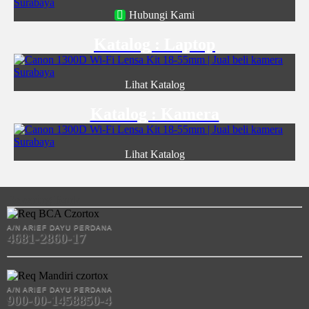
Hubungi Kami
Katalog : Laptop
Lihat Katalog
Katalog : Kamera
Lihat Katalog
Rekening Bank
A/N ARIEF DAYU PERDANA
4681-2860-17
A/N ARIEF DAYU PERDANA
900-00-1458850-4