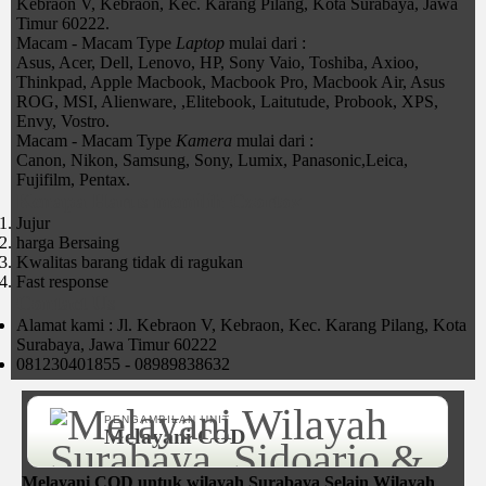
Kebraon V, Kebraon, Kec. Karang Pilang, Kota Surabaya, Jawa
Timur 60222.
Macam - Macam Type
Laptop
mulai dari :
Asus, Acer, Dell, Lenovo, HP, Sony Vaio, Toshiba, Axioo,
Thinkpad, Apple Macbook, Macbook Pro, Macbook Air, Asus
ROG, MSI, Alienware, ,Elitebook, Laitutude, Probook, XPS,
Envy, Vostro.
Macam - Macam Type
Kamera
mulai dari :
Canon, Nikon, Samsung, Sony, Lumix, Panasonic,Leica,
Fujifilm, Pentax.
Kenapa Harus memilih Czortox
Jujur
harga Bersaing
Kwalitas barang tidak di ragukan
Fast response
Contact Us
Alamat kami : Jl. Kebraon V, Kebraon, Kec. Karang Pilang, Kota
Surabaya, Jawa Timur 60222
081230401855 - 08989838632
PENGAMBILAN UNIT
Melayani COD
Melayani COD untuk wilayah Surabaya Selain Wilayah