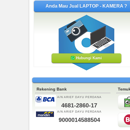
Anda Mau Jual LAPTOP - KAMERA ?
Hubungi Kami
Rekening Bank
Temuk
A/N ARIEF DAYU PERDANA
4681-2860-17
A/N ARIEF DAYU PERDANA
9000014588504