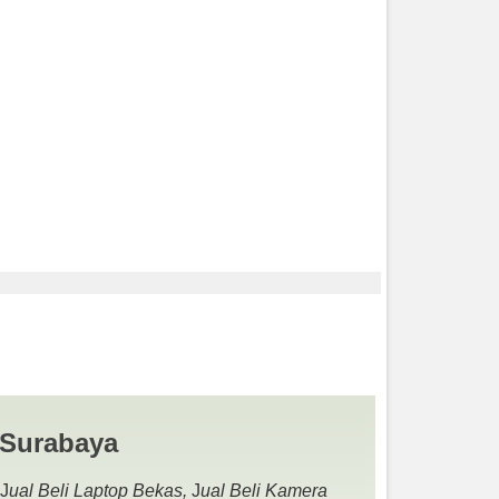
EKAS | JUAL BELI
 Surabaya
 J
ual Beli Laptop Bekas,
J
ual Beli Kamera