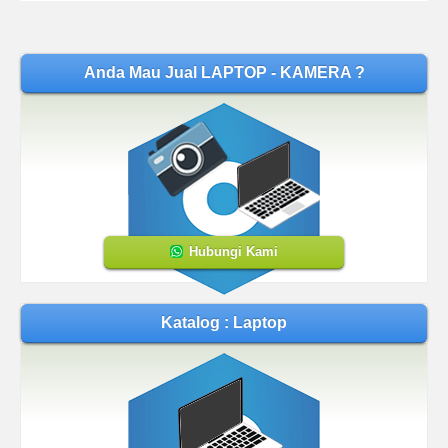
Anda Mau Jual LAPTOP - KAMERA ?
Hubungi Kami
Katalog : Laptop