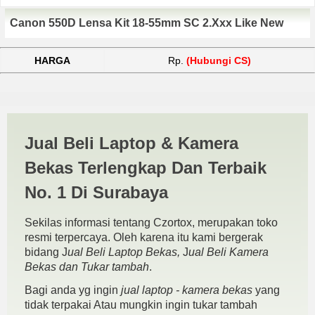
Canon 550D Lensa Kit 18-55mm SC 2.Xxx Like New
HARGA
Rp.
(Hubungi CS)
Canon 550D Gresik | JUAL
Jual Beli Laptop & Kamera
BELI KAMERA BEKAS |
Bekas Terlengkap Dan Terbaik
JUAL BELI LAPTOP BEKAS |
No. 1 Di Surabaya
SURABAYA
Sekilas informasi tentang Czortox, merupakan toko
resmi terpercaya. Oleh karena itu kami bergerak
bidang J
ual Beli Laptop Bekas,
J
ual Beli Kamera
Bekas dan Tukar tambah
.
Bagi anda yg ingin
jual laptop - kamera bekas
yang
tidak terpakai Atau mungkin ingin tukar tambah