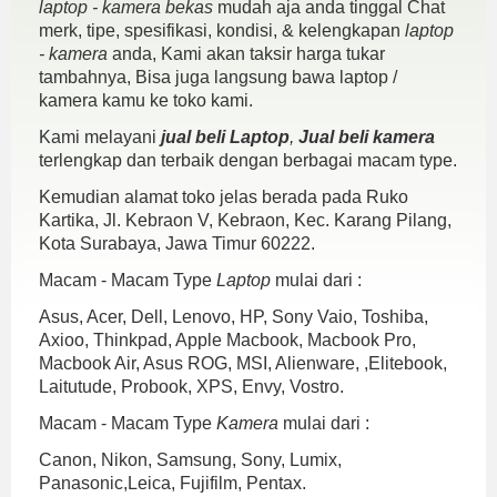
laptop - kamera bekas
mudah aja anda tinggal Chat
merk, tipe, spesifikasi, kondisi, & kelengkapan
laptop
- kamera
anda, Kami akan taksir harga tukar
tambahnya, Bisa juga langsung bawa laptop /
kamera kamu ke toko kami.
Kami melayani
jual beli Laptop
,
Jual beli kamera
terlengkap dan terbaik dengan berbagai macam type.
Kemudian alamat toko jelas berada pada Ruko
Kartika, Jl. Kebraon V, Kebraon, Kec. Karang Pilang,
Kota Surabaya, Jawa Timur 60222.
Macam - Macam Type
Laptop
mulai dari :
Asus, Acer, Dell, Lenovo, HP, Sony Vaio, Toshiba,
Axioo, Thinkpad, Apple Macbook, Macbook Pro,
Macbook Air, Asus ROG, MSI, Alienware, ,Elitebook,
Laitutude, Probook, XPS, Envy, Vostro.
Macam - Macam Type
Kamera
mulai dari :
Canon, Nikon, Samsung, Sony, Lumix,
Panasonic,Leica, Fujifilm, Pentax.