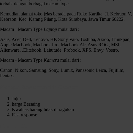
terbaik dengan berbagai macam type.
Kemudian alamat toko jelas berada pada Ruko Kartika, Jl. Kebraon V,
Kebraon, Kec. Karang Pilang, Kota Surabaya, Jawa Timur 60222.
Macam - Macam Type
Laptop
mulai dari :
Asus, Acer, Dell, Lenovo, HP, Sony Vaio, Toshiba, Axioo, Thinkpad,
Apple Macbook, Macbook Pro, Macbook Air, Asus ROG, MSI,
Alienware, ,Elitebook, Laitutude, Probook, XPS, Envy, Vostro.
Macam - Macam Type
Kamera
mulai dari :
Canon, Nikon, Samsung, Sony, Lumix, Panasonic,Leica, Fujifilm,
Pentax.
Kenapa Harus memilih Czortox
Jujur
harga Bersaing
Kwalitas barang tidak di ragukan
Fast response
Contact Us