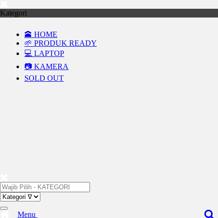
Kategori
🕋 HOME
🌱 PRODUK READY
💻 LAPTOP
📷 KAMERA
SOLD OUT
Menu