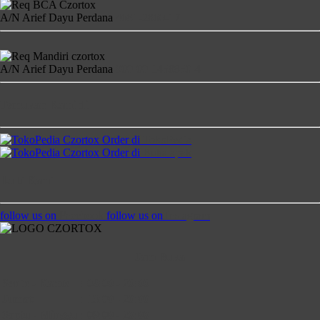
A/N Arief Dayu Perdana
4681-2860-17
A/N Arief Dayu Perdana
900-00-1458850-4
Temukan Kami di
Order di
TokoPedia
Order di
Bukalapak
Ikuti Kami
follow us on
Facebook
follow us on
Instagram
Jam Buka
Senin - Kamis
:
08:00 - 20:00
Jumat
:
13:00 - 20:00
Saptu - Minggu
:
09:00 - 20:00