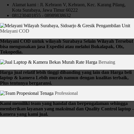
Alamat kami : Jl. Kebraon V, Kebraon, Kec. Karang Pilang,
Kota Surabaya, Jawa Timur 60222
081230401855 - 08989838632
Pengambilan Unit
Melayani COD
Melayani COD untuk wilayah Surabaya Selain Wilayah Tersebut
bisa mengunakan jasa Expedisi atau melalui Bukalapak, Olx,
Tokopedia.
Rate Harga
Bersaing
Harga jual relatif lebih tinggi dibanding yang lain dan Harga beli
laptop & kamera Lebih murah namun dengan kualitas terbaik,
Plus tentunya bergaransi.
Tenaga
Professional
Kami memiliki team yang handal dan berpengalaman sehingga
memberikan layanan yang maksimal dan Quality Control laptop -
kamera yang kami jual.