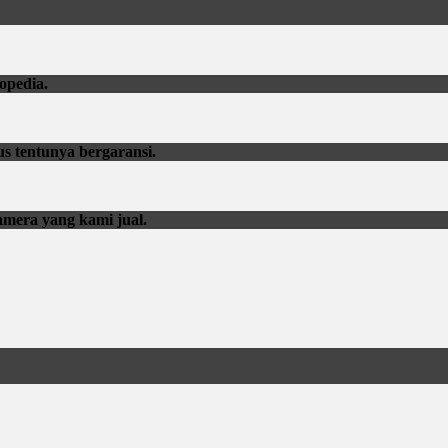
opedia.
us tentunya bergaransi.
amera yang kami jual.