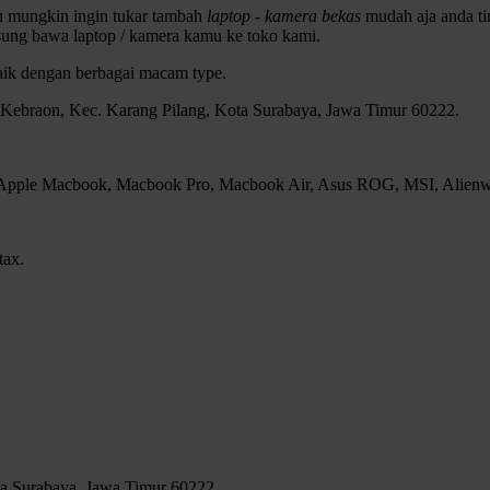
au mungkin ingin tukar tambah
laptop - kamera bekas
mudah aja anda tin
sung bawa laptop / kamera kamu ke toko kami.
baik dengan berbagai macam type.
, Kebraon, Kec. Karang Pilang, Kota Surabaya, Jawa Timur 60222.
, Apple Macbook, Macbook Pro, Macbook Air, Asus ROG, MSI, Alienwar
tax.
ta Surabaya, Jawa Timur 60222