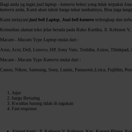
Bagi anda yg ingin
jual laptop - kamera bekas
yang tidak terpakai At
kamera
anda, Kami akan taksir harga tukar tambahnya, Bisa juga lang
Kami melayani
jual beli Laptop
,
Jual beli kamera
terlengkap dan ter
Kemudian alamat toko jelas berada pada Ruko Kartika, Jl. Kebraon V
Macam - Macam Type
Laptop
mulai dari :
Asus, Acer, Dell, Lenovo, HP, Sony Vaio, Toshiba, Axioo, Thinkpad
Macam - Macam Type
Kamera
mulai dari :
Canon, Nikon, Samsung, Sony, Lumix, Panasonic,Leica, Fujifilm, Pen
Kenapa Harus memilih Czortox
Jujur
harga Bersaing
Kwalitas barang tidak di ragukan
Fast response
Contact Us
Alamat kami : Jl. Kebraon V, Kebraon, Kec. Karang Pilang, Ko