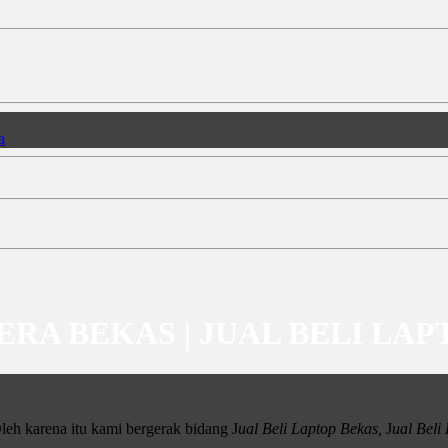
MERA BEKAS | JUAL BELI LA
ap Dan Terbaik No. 1 Di Surabaya
leh karena itu kami bergerak bidang J
ual Beli Laptop Bekas,
J
ual Bel