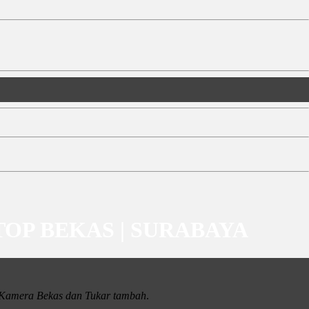
PTOP BEKAS | SURABAYA
i Kamera Bekas dan Tukar tambah
.