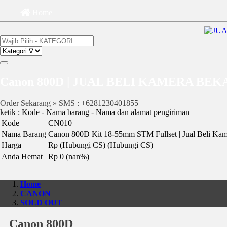
Home
Canon 800D | JUAL BELI KAMERA BEK
Order Sekarang » SMS : +6281230401855
ketik : Kode - Nama barang - Nama dan alamat pengiriman
Kode
CN010
Nama Barang
Canon 800D Kit 18-55mm STM Fullset | Jual Beli Kam
Harga
Rp (Hubungi CS)
(Hubungi CS)
Anda Hemat
Rp 0 (nan%)
Home
CANON
SOLD OUT
Canon 800D