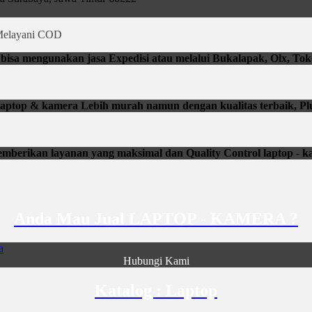
elayani COD
isa mengunakan jasa Expedisi atau melalui Bukalapak, Olx, Tok
li laptop & kamera Lebih murah namun dengan kualitas terbaik, Pl
mberikan layanan yang maksimal dan Quality Control laptop - k
Anda Mau Jual LAPTOP - KAMERA ?
Hubungi Kami
Katalog : Laptop