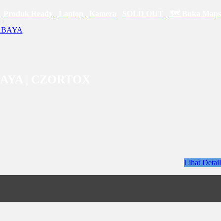
Produk Ready
Laptop
Kamera
SOLD OUT
🗺 Buka Maps
BAYA | CZORTOX
Lihat Detail