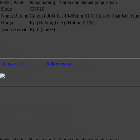
ketik : Kode - Nama barang - Nama dan alamat pengiriman
Kode
CN010
Nama Barang
Canon 800D Kit 18-55mm STM Fullset | Jual Beli Kam
Harga
Rp (Hubungi CS)
(Hubungi CS)
Anda Hemat
Rp 0 (nan%)
Ikuti Kami
follow us on
Facebook
follow us on
Instagram
Senin - Kamis
:
08:00 - 20:00
Jumat
:
13:00 - 20:00
Saptu - Minggu
:
09:00 - 20:00
Order Sekarang » SMS : +6281230401855
ketik : Kode - Nama barang - Nama dan alamat pengiriman