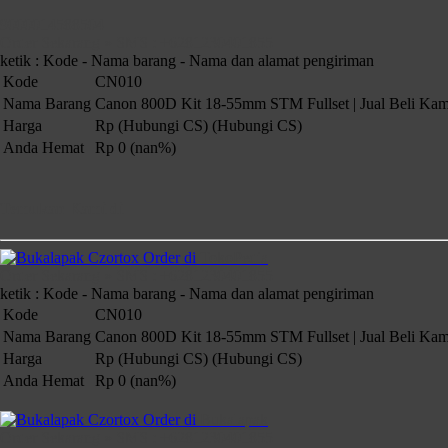
9000014588504
Order Sekarang » SMS : +6281230401855
ketik : Kode - Nama barang - Nama dan alamat pengiriman
Kode
CN010
Nama Barang
Canon 800D Kit 18-55mm STM Fullset | Jual Beli Kam
Harga
Rp (Hubungi CS)
(Hubungi CS)
Anda Hemat
Rp 0 (nan%)
Temukan Kami di
Order di
TokoPedia
Order Sekarang » SMS : +6281230401855
ketik : Kode - Nama barang - Nama dan alamat pengiriman
Kode
CN010
Nama Barang
Canon 800D Kit 18-55mm STM Fullset | Jual Beli Kam
Harga
Rp (Hubungi CS)
(Hubungi CS)
Anda Hemat
Rp 0 (nan%)
Order di
Bukalapak
Order Sekarang » SMS : +6281230401855