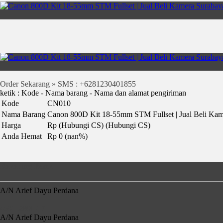
Order Sekarang » SMS : +6281230401855
ketik : Kode - Nama barang - Nama dan alamat pengiriman
Kode
CN010
Nama Barang
Canon 800D Kit 18-55mm STM Fullset | Jual Beli Kam
Harga
Rp (Hubungi CS)
(Hubungi CS)
Anda Hemat
Rp 0 (nan%)
Rekening Bank
A/N Arief Dayu Perdana
4681-2860-17
A/N Arief Dayu Perdana