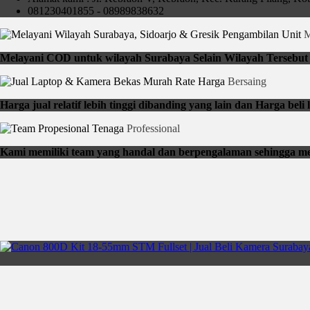
081230401855 - 08989838632
Pengambilan Unit
M
Melayani COD untuk wilayah Surabaya Selain Wilayah Tersebut b
Rate Harga
Bersaing
Harga jual relatif lebih tinggi dibanding yang lain dan Harga be
Tenaga
Professional
Kami memiliki team yang handal dan berpengalaman sehingga me