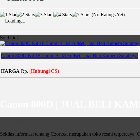
(No Ratings Yet)
Loading...
Sold Out
Canon 800D Kit 18-55mm STM Fullset | Jual Beli Kamera Surabaya
HARGA
Rp.
(Hubungi CS)
Canon 800D | JUAL BELI KA
Jual Beli Laptop & Kamera Bekas Terlengk
Sekilas informasi tentang Czortox, merupakan toko resmi terpercaya. O