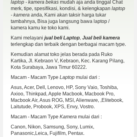
laptop - kamera bekas
mudah aja anda tinggal Chat
merk, tipe, spesifikasi, kondisi, & kelengkapan
laptop
- kamera
anda, Kami akan taksir harga tukar
tambahnya, Bisa juga langsung bawa laptop /
kamera kamu ke toko kami.
Kami melayani
jual beli Laptop
,
Jual beli kamera
terlengkap dan terbaik dengan berbagai macam type.
Kemudian alamat toko jelas berada pada Ruko
Kartika, Jl. Kebraon V, Kebraon, Kec. Karang Pilang,
Kota Surabaya, Jawa Timur 60222.
Macam - Macam Type
Laptop
mulai dari :
Asus, Acer, Dell, Lenovo, HP, Sony Vaio, Toshiba,
Axioo, Thinkpad, Apple Macbook, Macbook Pro,
Macbook Air, Asus ROG, MSI, Alienware, ,Elitebook,
Laitutude, Probook, XPS, Envy, Vostro.
Macam - Macam Type
Kamera
mulai dari :
Canon, Nikon, Samsung, Sony, Lumix,
Panasonic,Leica, Fujifilm, Pentax.