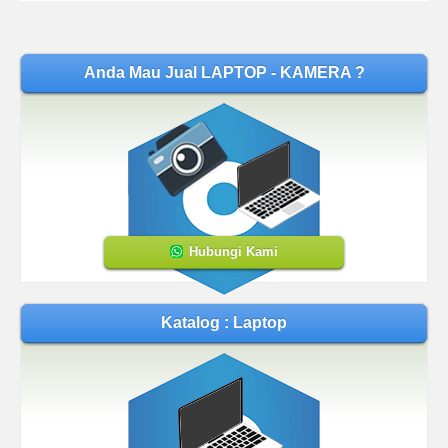
Anda Mau Jual LAPTOP - KAMERA ?
Hubungi Kami
Katalog : Laptop