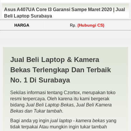
Asus A407UA Core I3 Garansi Sampe Maret 2020 | Jual
Beli Laptop Surabaya
HARGA
Rp.
(Hubungi CS)
Cari Asus A407UA | JUAL
Jual Beli Laptop & Kamera
BELI KAMERA BEKAS |
Bekas Terlengkap Dan Terbaik
JUAL BELI LAPTOP BEKAS |
No. 1 Di Surabaya
SURABAYA
Sekilas informasi tentang Czortox, merupakan toko
resmi terpercaya. Oleh karena itu kami bergerak
bidang J
ual Beli Laptop Bekas,
J
ual Beli Kamera
Bekas dan Tukar tambah
.
Bagi anda yg ingin
jual laptop - kamera bekas
yang
tidak terpakai Atau mungkin ingin tukar tambah