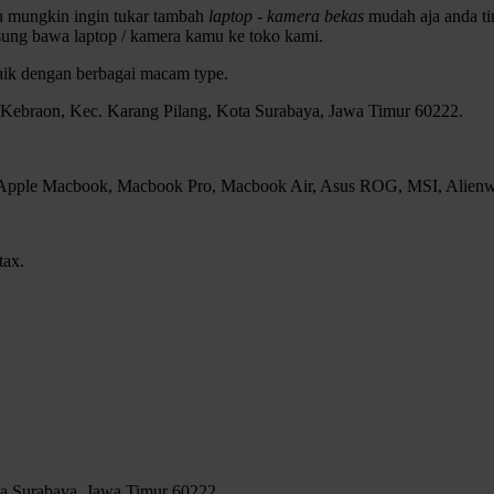
au mungkin ingin tukar tambah
laptop - kamera bekas
mudah aja anda tin
sung bawa laptop / kamera kamu ke toko kami.
baik dengan berbagai macam type.
, Kebraon, Kec. Karang Pilang, Kota Surabaya, Jawa Timur 60222.
, Apple Macbook, Macbook Pro, Macbook Air, Asus ROG, MSI, Alienwar
tax.
ta Surabaya, Jawa Timur 60222