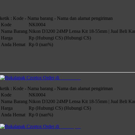
9000014588504
Order Sekarang » SMS : +6281230401855
ketik : Kode - Nama barang - Nama dan alamat pengiriman
Kode
NK0004
Nama Barang
Nikon D3200 24MP Lensa Kit 18-55mm | Jual Beli Ka
Harga
Rp (Hubungi CS)
(Hubungi CS)
Anda Hemat
Rp 0 (nan%)
Temukan Kami di
Order di
TokoPedia
Order Sekarang » SMS : +6281230401855
ketik : Kode - Nama barang - Nama dan alamat pengiriman
Kode
NK0004
Nama Barang
Nikon D3200 24MP Lensa Kit 18-55mm | Jual Beli Ka
Harga
Rp (Hubungi CS)
(Hubungi CS)
Anda Hemat
Rp 0 (nan%)
Order di
Bukalapak
Order Sekarang » SMS : +6281230401855