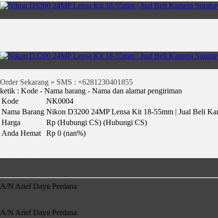
Order Sekarang » SMS : +6281230401855
ketik : Kode - Nama barang - Nama dan alamat pengiriman
Kode
NK0004
Nama Barang
Nikon D3200 24MP Lensa Kit 18-55mm | Jual Beli Ka
Harga
Rp (Hubungi CS)
(Hubungi CS)
Anda Hemat
Rp 0 (nan%)
Rekening Bank
A/N Arief Dayu Perdana
4681-2860-17
A/N Arief Dayu Perdana