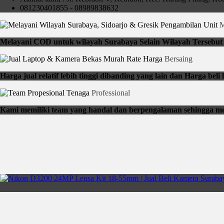
081230401855 - 08989838632
Pengambilan Unit
M
Melayani COD untuk wilayah Surabaya Selain Wilayah Tersebut b
Rate Harga
Bersaing
Harga jual relatif lebih tinggi dibanding yang lain dan Harga be
Tenaga
Professional
Kami memiliki team yang handal dan berpengalaman sehingga me