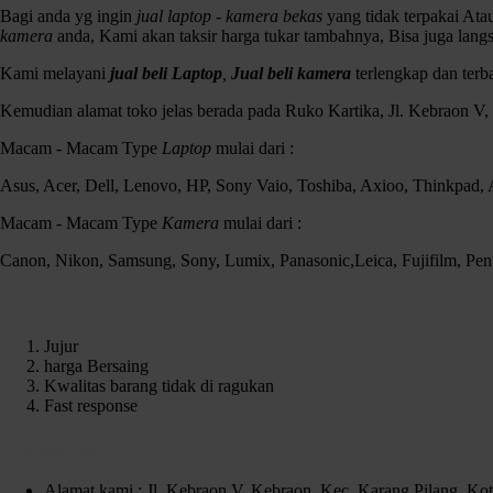
Bagi anda yg ingin
jual laptop - kamera bekas
yang tidak terpakai At
kamera
anda, Kami akan taksir harga tukar tambahnya, Bisa juga lang
Kami melayani
jual beli Laptop
,
Jual beli kamera
terlengkap dan ter
Kemudian alamat toko jelas berada pada Ruko Kartika, Jl. Kebraon V
Macam - Macam Type
Laptop
mulai dari :
Asus, Acer, Dell, Lenovo, HP, Sony Vaio, Toshiba, Axioo, Thinkpad
Macam - Macam Type
Kamera
mulai dari :
Canon, Nikon, Samsung, Sony, Lumix, Panasonic,Leica, Fujifilm, Pen
Kenapa Harus memilih Czortox
Jujur
harga Bersaing
Kwalitas barang tidak di ragukan
Fast response
Contact Us
Alamat kami : Jl. Kebraon V, Kebraon, Kec. Karang Pilang, Ko