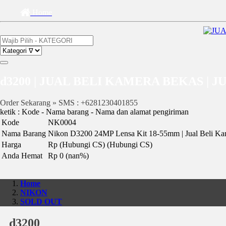
Home
d3200 | JUAL BELI KAMERA BEKAS | 
Order Sekarang » SMS : +6281230401855
ketik : Kode - Nama barang - Nama dan alamat pengiriman
Kode
NK0004
Nama Barang
Nikon D3200 24MP Lensa Kit 18-55mm | Jual Beli Ka
Harga
Rp (Hubungi CS)
(Hubungi CS)
Anda Hemat
Rp 0 (nan%)
Home
NIKON
SOLD OUT
d3200