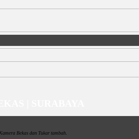
BEKAS | SURABAYA
i Kamera Bekas dan Tukar tambah
.