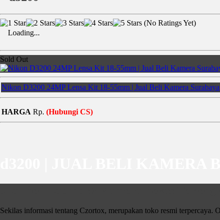
(No Ratings Yet)
Loading...
Sold Out
Nikon D3200 24MP Lensa Kit 18-55mm | Jual Beli Kamera Surabaya
HARGA
Rp.
(Hubungi CS)
d3200 | JUAL BELI KAMERA 
Jual Beli Laptop & Kamera Bekas Terlengk
Sekilas informasi tentang Czortox, merupakan toko resmi terpercaya. O