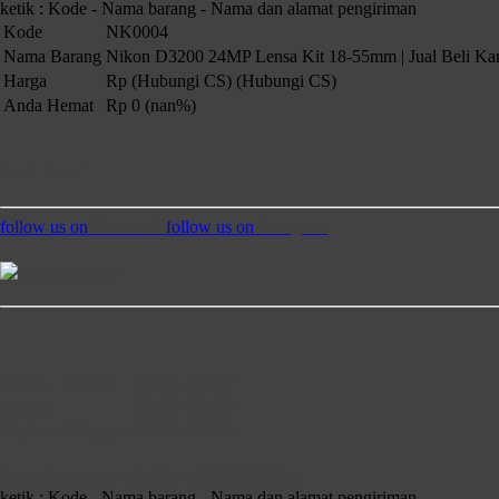
ketik : Kode - Nama barang - Nama dan alamat pengiriman
Kode
NK0004
Nama Barang
Nikon D3200 24MP Lensa Kit 18-55mm | Jual Beli Ka
Harga
Rp (Hubungi CS)
(Hubungi CS)
Anda Hemat
Rp 0 (nan%)
Ikuti Kami
follow us on
Facebook
follow us on
Instagram
Senin - Kamis
:
08:00 - 20:00
Jumat
:
13:00 - 20:00
Saptu - Minggu
:
09:00 - 20:00
Order Sekarang » SMS : +6281230401855
ketik : Kode - Nama barang - Nama dan alamat pengiriman