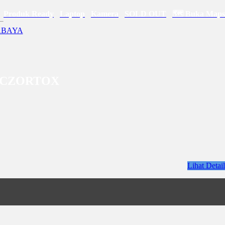
Produk Ready
Laptop
Kamera
SOLD OUT
🗺 Buka Maps
| CZORTOX
Lihat Detail