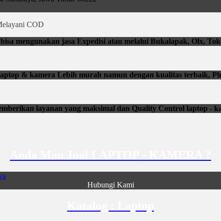
elayani COD
isa mengunakan jasa Expedisi atau melalui Bukalapak, Olx, Tok
li laptop & kamera Lebih murah namun dengan kualitas terbaik, Pl
mberikan layanan yang maksimal dan Quality Control laptop - k
Anda Mau Jual LAPTOP - KAMERA ?
Hubungi Kami
Katalog : Laptop