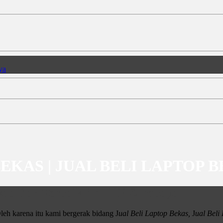
BEKAS | JUAL BELI LAPTOP 
ap Dan Terbaik No. 1 Di Surabaya
leh karena itu kami bergerak bidang J
ual Beli Laptop Bekas,
J
ual Bel