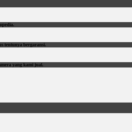
opedia.
us tentunya bergaransi.
amera yang kami jual.