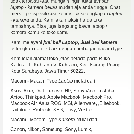
tidak terpakai Atau mungkin ingin tukar tambah
laptop - kamera bekas
mudah aja anda tinggal Chat
merk, tipe, spesifikasi, kondisi, & kelengkapan
laptop
- kamera
anda, Kami akan taksir harga tukar
tambahnya, Bisa juga langsung bawa laptop /
kamera kamu ke toko kami.
Kami melayani
jual beli Laptop
,
Jual beli kamera
terlengkap dan terbaik dengan berbagai macam type.
Kemudian alamat toko jelas berada pada Ruko
Kartika, Jl. Kebraon V, Kebraon, Kec. Karang Pilang,
Kota Surabaya, Jawa Timur 60222.
Macam - Macam Type
Laptop
mulai dari :
Asus, Acer, Dell, Lenovo, HP, Sony Vaio, Toshiba,
Axioo, Thinkpad, Apple Macbook, Macbook Pro,
Macbook Air, Asus ROG, MSI, Alienware, ,Elitebook,
Laitutude, Probook, XPS, Envy, Vostro.
Macam - Macam Type
Kamera
mulai dari :
Canon, Nikon, Samsung, Sony, Lumix,