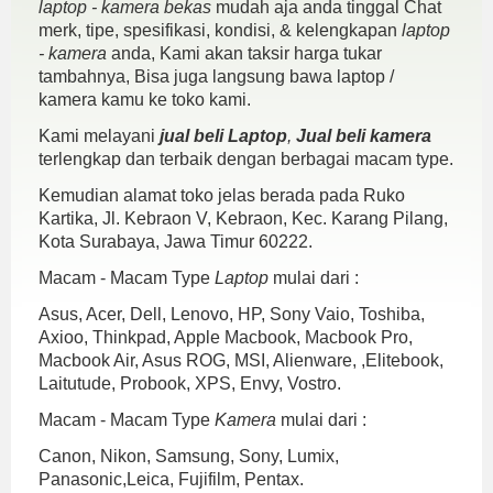
laptop - kamera bekas
mudah aja anda tinggal Chat
merk, tipe, spesifikasi, kondisi, & kelengkapan
laptop
- kamera
anda, Kami akan taksir harga tukar
tambahnya, Bisa juga langsung bawa laptop /
kamera kamu ke toko kami.
Kami melayani
jual beli Laptop
,
Jual beli kamera
terlengkap dan terbaik dengan berbagai macam type.
Kemudian alamat toko jelas berada pada Ruko
Kartika, Jl. Kebraon V, Kebraon, Kec. Karang Pilang,
Kota Surabaya, Jawa Timur 60222.
Macam - Macam Type
Laptop
mulai dari :
Asus, Acer, Dell, Lenovo, HP, Sony Vaio, Toshiba,
Axioo, Thinkpad, Apple Macbook, Macbook Pro,
Macbook Air, Asus ROG, MSI, Alienware, ,Elitebook,
Laitutude, Probook, XPS, Envy, Vostro.
Macam - Macam Type
Kamera
mulai dari :
Canon, Nikon, Samsung, Sony, Lumix,
Panasonic,Leica, Fujifilm, Pentax.