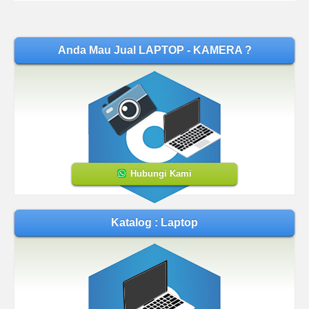
Anda Mau Jual LAPTOP - KAMERA ?
Hubungi Kami
Katalog : Laptop