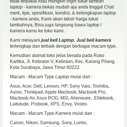
tidak terpakai Atau mungkin ingin tukar tambah
laptop - kamera bekas
mudah aja anda tinggal Chat
merk, tipe, spesifikasi, kondisi, & kelengkapan
laptop
- kamera
anda, Kami akan taksir harga tukar
tambahnya, Bisa juga langsung bawa laptop /
kamera kamu ke toko kami.
Kami melayani
jual beli Laptop
,
Jual beli kamera
terlengkap dan terbaik dengan berbagai macam type.
Kemudian alamat toko jelas berada pada Ruko
Kartika, Jl. Kebraon V, Kebraon, Kec. Karang Pilang,
Kota Surabaya, Jawa Timur 60222.
Macam - Macam Type
Laptop
mulai dari :
Asus, Acer, Dell, Lenovo, HP, Sony Vaio, Toshiba,
Axioo, Thinkpad, Apple Macbook, Macbook Pro,
Macbook Air, Asus ROG, MSI, Alienware, ,Elitebook,
Laitutude, Probook, XPS, Envy, Vostro.
Macam - Macam Type
Kamera
mulai dari :
Canon, Nikon, Samsung, Sony, Lumix,