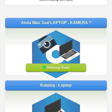
Anda Mau Jual LAPTOP - KAMERA ?
Hubungi Kami
Katalog : Laptop