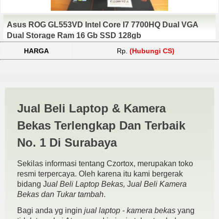
Asus ROG GL553VD Intel Core I7 7700HQ Dual VGA
Dual Storage Ram 16 Gb SSD 128gb
HARGA
Rp.
(Hubungi CS)
Gaming Spesifikasi Kamera |
Jual Beli Laptop & Kamera
JUAL BELI KAMERA BEKAS
Bekas Terlengkap Dan Terbaik
| JUAL BELI LAPTOP BEKAS
No. 1 Di Surabaya
| SURABAYA
Sekilas informasi tentang Czortox, merupakan toko
resmi terpercaya. Oleh karena itu kami bergerak
bidang J
ual Beli Laptop Bekas,
J
ual Beli Kamera
Bekas dan Tukar tambah
.
Bagi anda yg ingin
jual laptop - kamera bekas
yang