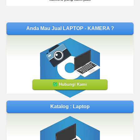
Anda Mau Jual LAPTOP - KAMERA ?
Hubungi Kami
Katalog : Laptop