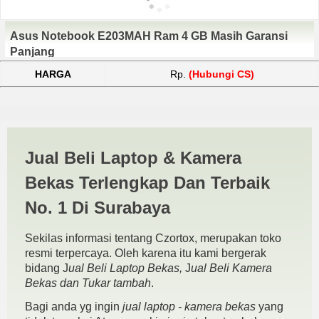
Asus Notebook E203MAH Ram 4 GB Masih Garansi
Panjang
HARGA
Rp.
(Hubungi CS)
Harga Asus E203MAH Murah
Jual Beli Laptop & Kamera
Sidoarjo | JUAL BELI
Bekas Terlengkap Dan Terbaik
KAMERA BEKAS | JUAL
No. 1 Di Surabaya
BELI LAPTOP BEKAS |
Sekilas informasi tentang Czortox, merupakan toko
SURABAYA
resmi terpercaya. Oleh karena itu kami bergerak
bidang J
ual Beli Laptop Bekas,
J
ual Beli Kamera
Bekas dan Tukar tambah
.
Bagi anda yg ingin
jual laptop - kamera bekas
yang