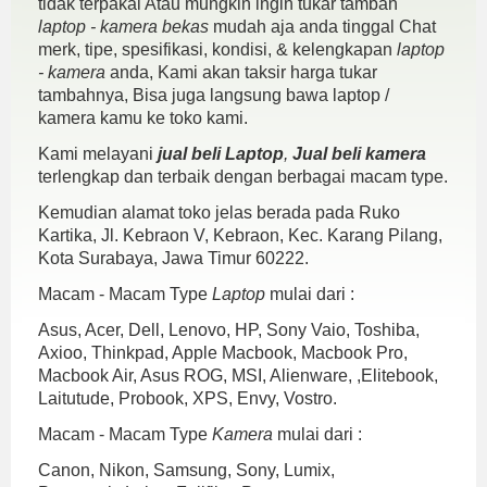
tidak terpakai Atau mungkin ingin tukar tambah
laptop - kamera bekas
mudah aja anda tinggal Chat
merk, tipe, spesifikasi, kondisi, & kelengkapan
laptop
- kamera
anda, Kami akan taksir harga tukar
tambahnya, Bisa juga langsung bawa laptop /
kamera kamu ke toko kami.
Kami melayani
jual beli Laptop
,
Jual beli kamera
terlengkap dan terbaik dengan berbagai macam type.
Kemudian alamat toko jelas berada pada Ruko
Kartika, Jl. Kebraon V, Kebraon, Kec. Karang Pilang,
Kota Surabaya, Jawa Timur 60222.
Macam - Macam Type
Laptop
mulai dari :
Asus, Acer, Dell, Lenovo, HP, Sony Vaio, Toshiba,
Axioo, Thinkpad, Apple Macbook, Macbook Pro,
Macbook Air, Asus ROG, MSI, Alienware, ,Elitebook,
Laitutude, Probook, XPS, Envy, Vostro.
Macam - Macam Type
Kamera
mulai dari :
Canon, Nikon, Samsung, Sony, Lumix,