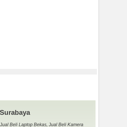
 | JUAL BELI KAMERA
 Surabaya
 J
ual Beli Laptop Bekas,
J
ual Beli Kamera