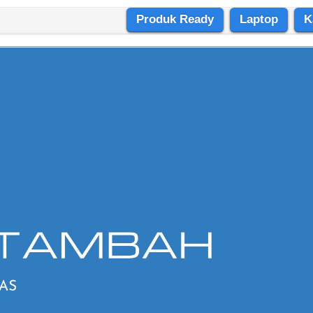
Produk Ready
Laptop
K