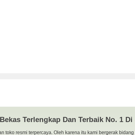
rah Jual Asus E402Y Jombang
LAPTOP BEKAS | SURABAYA
 Bekas Terlengkap Dan Terbaik No. 1 Di
n toko resmi terpercaya. Oleh karena itu kami bergerak bidang