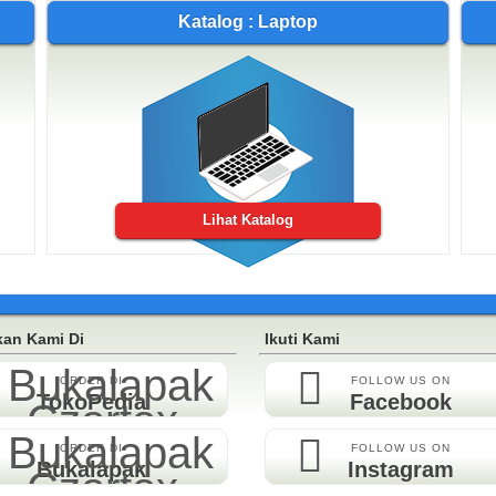
Katalog : Laptop
Lihat Katalog
an Kami Di
Ikuti Kami
ORDER DI
FOLLOW US ON
TokoPedia
Facebook
ORDER DI
FOLLOW US ON
Bukalapak
Instagram