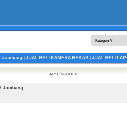
02Y Jombang | JUAL BELI KAMERA BEKAS | JUAL BELI L
Home
SOLD OUT
2Y Jombang