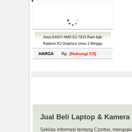
Asus E402Y AMD E2-7015 Ram 4gb
Radeon R2 Graphics Umur 2 Minggu
HARGA
Rp.
(Hubungi CS)
Harga Asus E402Y Mu
BEKAS | JUAL BELI 
Jual Beli Laptop & Kamera
Sekilas informasi tentang Czortox, merupaka