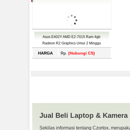
Asus E402Y AMD E2-7015 Ram 4gb
Radeon R2 Graphics Umur 2 Minggu
HARGA
Rp.
(Hubungi CS)
Harga Asus E402Y Pr
LAPTOP BEKAS | SU
Jual Beli Laptop & Kamera
Sekilas informasi tentang Czortox, merupaka