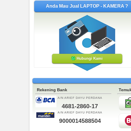
Anda Mau Jual LAPTOP - KAMERA ?
Hubungi Kami
Rekening Bank
Temuk
A/N ARIEF DAYU PERDANA
4681-2860-17
A/N ARIEF DAYU PERDANA
9000014588504