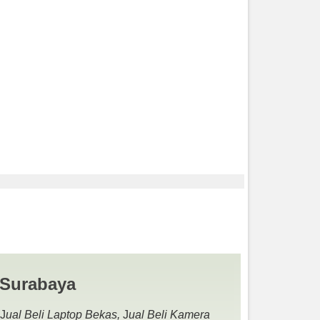
A BEKAS | JUAL BELI
 Surabaya
 J
ual Beli Laptop Bekas,
J
ual Beli Kamera