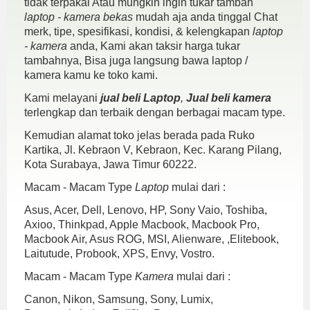
tidak terpakai Atau mungkin ingin tukar tambah
laptop - kamera bekas
mudah aja anda tinggal Chat
merk, tipe, spesifikasi, kondisi, & kelengkapan
laptop
- kamera
anda, Kami akan taksir harga tukar
tambahnya, Bisa juga langsung bawa laptop /
kamera kamu ke toko kami.
Kami melayani
jual beli Laptop
,
Jual beli kamera
terlengkap dan terbaik dengan berbagai macam type.
Kemudian alamat toko jelas berada pada Ruko
Kartika, Jl. Kebraon V, Kebraon, Kec. Karang Pilang,
Kota Surabaya, Jawa Timur 60222.
Macam - Macam Type
Laptop
mulai dari :
Asus, Acer, Dell, Lenovo, HP, Sony Vaio, Toshiba,
Axioo, Thinkpad, Apple Macbook, Macbook Pro,
Macbook Air, Asus ROG, MSI, Alienware, ,Elitebook,
Laitutude, Probook, XPS, Envy, Vostro.
Macam - Macam Type
Kamera
mulai dari :
Canon, Nikon, Samsung, Sony, Lumix,