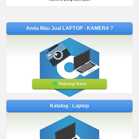
Anda Mau Jual LAPTOP - KAMERA ?
Hubungi Kami
Katalog : Laptop