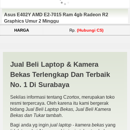
Asus E402Y AMD E2-7015 Ram 4gb Radeon R2
Graphics Umur 2 Minggu
HARGA
Rp.
(Hubungi CS)
Harga Asus E402Y Surabaya
Jual Beli Laptop & Kamera
| JUAL BELI KAMERA
Bekas Terlengkap Dan Terbaik
BEKAS | JUAL BELI LAPTOP
No. 1 Di Surabaya
BEKAS | SURABAYA
Sekilas informasi tentang Czortox, merupakan toko
resmi terpercaya. Oleh karena itu kami bergerak
bidang J
ual Beli Laptop Bekas,
J
ual Beli Kamera
Bekas dan Tukar tambah
.
Bagi anda yg ingin
jual laptop - kamera bekas
yang