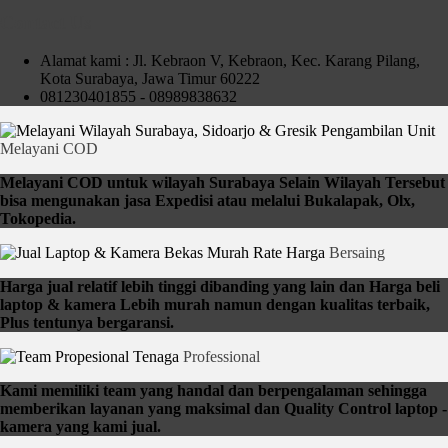
Contact Us
Alamat kami : Jl. Kebraon V, Kebraon, Kec. Karang Pilang,
Kota Surabaya, Jawa Timur 60222
081230401855 - 08989838632
Pengambilan Unit
Melayani COD
Melayani COD untuk wilayah Surabaya Selain Wilayah Tersebut
bisa mengunakan jasa Expedisi atau melalui Bukalapak, Olx,
Tokopedia.
Rate Harga
Bersaing
Harga jual relatif lebih tinggi dibanding yang lain dan Harga beli
laptop & kamera Lebih murah namun dengan kualitas terbaik,
Plus tentunya bergaransi.
Tenaga
Professional
Kami memiliki team yang handal dan berpengalaman sehingga
memberikan layanan yang maksimal dan Quality Control laptop -
kamera yang kami jual.