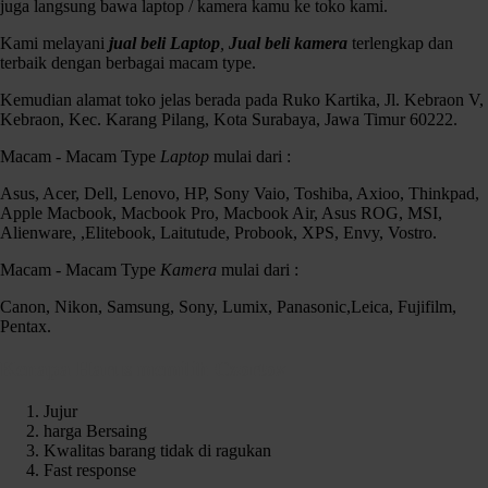
juga langsung bawa laptop / kamera kamu ke toko kami.
Kami melayani
jual beli Laptop
,
Jual beli kamera
terlengkap dan
terbaik dengan berbagai macam type.
Kemudian alamat toko jelas berada pada Ruko Kartika, Jl. Kebraon V,
Kebraon, Kec. Karang Pilang, Kota Surabaya, Jawa Timur 60222.
Macam - Macam Type
Laptop
mulai dari :
Asus, Acer, Dell, Lenovo, HP, Sony Vaio, Toshiba, Axioo, Thinkpad,
Apple Macbook, Macbook Pro, Macbook Air, Asus ROG, MSI,
Alienware, ,Elitebook, Laitutude, Probook, XPS, Envy, Vostro.
Macam - Macam Type
Kamera
mulai dari :
Canon, Nikon, Samsung, Sony, Lumix, Panasonic,Leica, Fujifilm,
Pentax.
Kenapa Harus memilih Czortox
Jujur
harga Bersaing
Kwalitas barang tidak di ragukan
Fast response