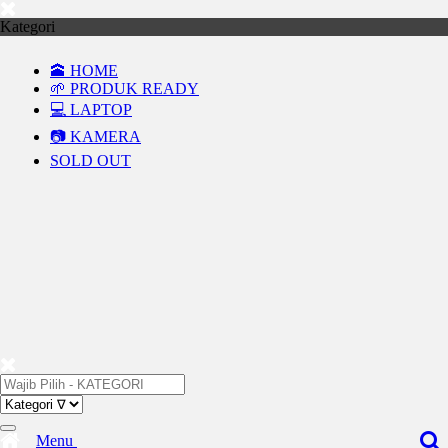
Kategori
🕋 HOME
🌱 PRODUK READY
💻 LAPTOP
📷 KAMERA
SOLD OUT
Menu