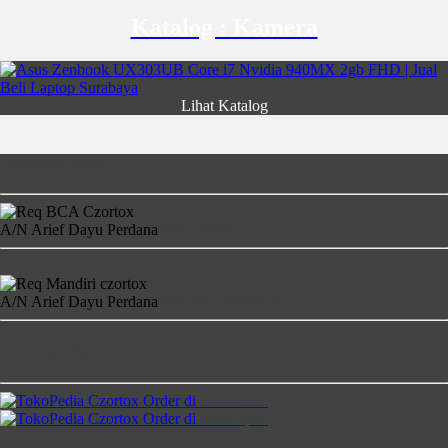
Katalog : Kamera
Lihat Katalog
Rekening Bank
A/N Arief Dayu Perdana
4681-2860-17
A/N Arief Dayu Perdana
900-00-1458850-4
Temukan Kami di
Order di
TokoPedia
Order di
Bukalapak