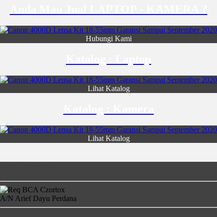
Anda Mau Jual LAPTOP - KAMERA ?
Hubungi Kami
Katalog : Laptop
Lihat Katalog
Katalog : Kamera
Lihat Katalog
Rekening Bank
A/N Arief Dayu Perdana
4681-2860-17