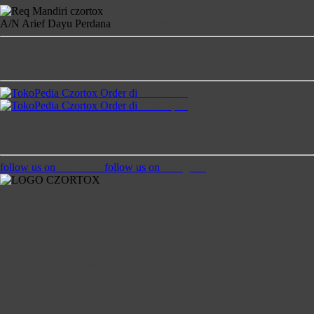
A/N Arief Dayu Perdana
900-00-1458850-4
Temukan Kami di
Order di
TokoPedia
Order di
Bukalapak
Ikuti Kami
follow us on
Facebook
follow us on
Instagram
Jam Buka
Senin - Kamis
:
08:00 - 20:00
Jumat
:
13:00 - 20:00
Saptu - Minggu
:
09:00 - 20:00