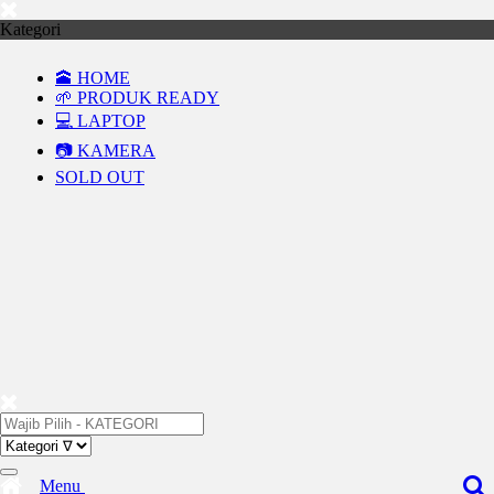
Kategori
🕋 HOME
🌱 PRODUK READY
💻 LAPTOP
📷 KAMERA
SOLD OUT
Menu