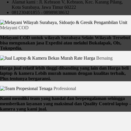
Alamat kami : Jl. Kebraon V, Kebraon, Kec. Karang Pilang,
Kota Surabaya, Jawa Timur 60222
081230401855 - 08989838632
Pengambilan Unit
Melayani COD
Melayani COD untuk wilayah Surabaya Selain Wilayah Tersebut
bisa mengunakan jasa Expedisi atau melalui Bukalapak, Olx,
Tokopedia.
Rate Harga
Bersaing
Harga jual relatif lebih tinggi dibanding yang lain dan Harga beli
laptop & kamera Lebih murah namun dengan kualitas terbaik,
Plus tentunya bergaransi.
Tenaga
Professional
Kami memiliki team yang handal dan berpengalaman sehingga
memberikan layanan yang maksimal dan Quality Control laptop -
kamera yang kami jual.