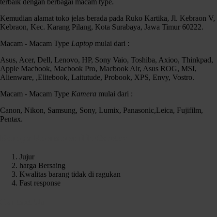
terbaik dengan berbagai macam type.
Kemudian alamat toko jelas berada pada Ruko Kartika, Jl. Kebraon V,
Kebraon, Kec. Karang Pilang, Kota Surabaya, Jawa Timur 60222.
Macam - Macam Type
Laptop
mulai dari :
Asus, Acer, Dell, Lenovo, HP, Sony Vaio, Toshiba, Axioo, Thinkpad,
Apple Macbook, Macbook Pro, Macbook Air, Asus ROG, MSI,
Alienware, ,Elitebook, Laitutude, Probook, XPS, Envy, Vostro.
Macam - Macam Type
Kamera
mulai dari :
Canon, Nikon, Samsung, Sony, Lumix, Panasonic,Leica, Fujifilm,
Pentax.
Kenapa Harus memilih Czortox
Jujur
harga Bersaing
Kwalitas barang tidak di ragukan
Fast response
Contact Us