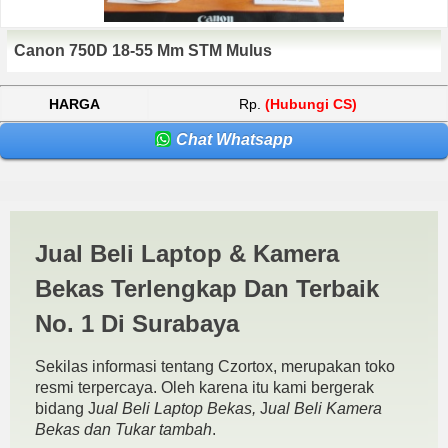
Canon 750D 18-55 Mm STM Mulus
HARGA
Rp.
(Hubungi CS)
Chat Whatsapp
Harga Canon 750D
Jual Beli Laptop & Kamera
Probolinggo | JUAL BELI
Bekas Terlengkap Dan Terbaik
KAMERA BEKAS | JUAL
No. 1 Di Surabaya
BELI LAPTOP BEKAS |
Sekilas informasi tentang Czortox, merupakan toko
SURABAYA
resmi terpercaya. Oleh karena itu kami bergerak
bidang J
ual Beli Laptop Bekas,
J
ual Beli Kamera
Bekas dan Tukar tambah
.