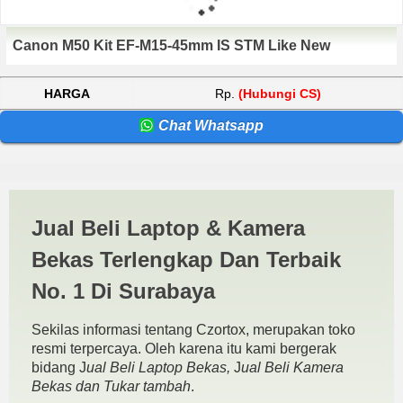
Canon M50 Kit EF-M15-45mm IS STM Like New
HARGA
Rp.
(Hubungi CS)
Chat Whatsapp
Harga Canon M50 Jombang |
Jual Beli Laptop & Kamera
JUAL BELI KAMERA BEKAS
Bekas Terlengkap Dan Terbaik
| JUAL BELI LAPTOP BEKAS
No. 1 Di Surabaya
| SURABAYA
Sekilas informasi tentang Czortox, merupakan toko
resmi terpercaya. Oleh karena itu kami bergerak
bidang J
ual Beli Laptop Bekas,
J
ual Beli Kamera
Bekas dan Tukar tambah
.