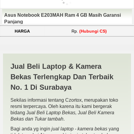
Asus Notebook E203MAH Ram 4 GB Masih Garansi
Panjang
HARGA
Rp.
(Hubungi CS)
Harga Notebook Asus
Jual Beli Laptop & Kamera
E203MAH | JUAL BELI
Bekas Terlengkap Dan Terbaik
KAMERA BEKAS | JUAL
No. 1 Di Surabaya
BELI LAPTOP BEKAS |
Sekilas informasi tentang Czortox, merupakan toko
SURABAYA
resmi terpercaya. Oleh karena itu kami bergerak
bidang J
ual Beli Laptop Bekas,
J
ual Beli Kamera
Bekas dan Tukar tambah
.
Bagi anda yg ingin
jual laptop - kamera bekas
yang