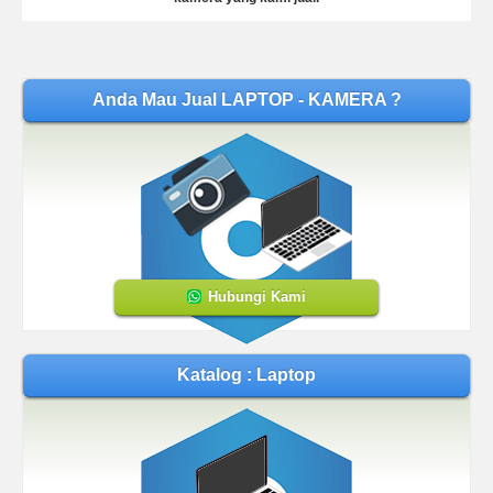
Anda Mau Jual LAPTOP - KAMERA ?
Hubungi Kami
Katalog : Laptop