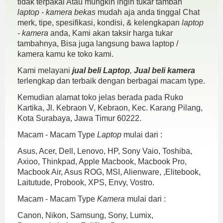
tidak terpakai Atau mungkin ingin tukar tambah
laptop - kamera bekas
mudah aja anda tinggal Chat
merk, tipe, spesifikasi, kondisi, & kelengkapan
laptop
- kamera
anda, Kami akan taksir harga tukar
tambahnya, Bisa juga langsung bawa laptop /
kamera kamu ke toko kami.
Kami melayani
jual beli Laptop
,
Jual beli kamera
terlengkap dan terbaik dengan berbagai macam type.
Kemudian alamat toko jelas berada pada Ruko
Kartika, Jl. Kebraon V, Kebraon, Kec. Karang Pilang,
Kota Surabaya, Jawa Timur 60222.
Macam - Macam Type
Laptop
mulai dari :
Asus, Acer, Dell, Lenovo, HP, Sony Vaio, Toshiba,
Axioo, Thinkpad, Apple Macbook, Macbook Pro,
Macbook Air, Asus ROG, MSI, Alienware, ,Elitebook,
Laitutude, Probook, XPS, Envy, Vostro.
Macam - Macam Type
Kamera
mulai dari :
Canon, Nikon, Samsung, Sony, Lumix,