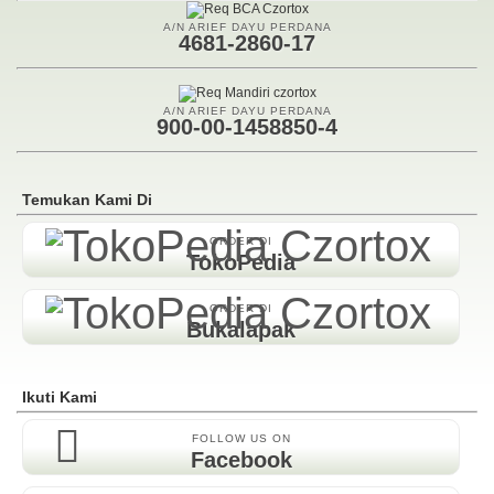
A/N ARIEF DAYU PERDANA
4681-2860-17
A/N ARIEF DAYU PERDANA
900-00-1458850-4
Temukan Kami Di
ORDER DI
TokoPedia
ORDER DI
Bukalapak
Ikuti Kami
FOLLOW US ON
Facebook