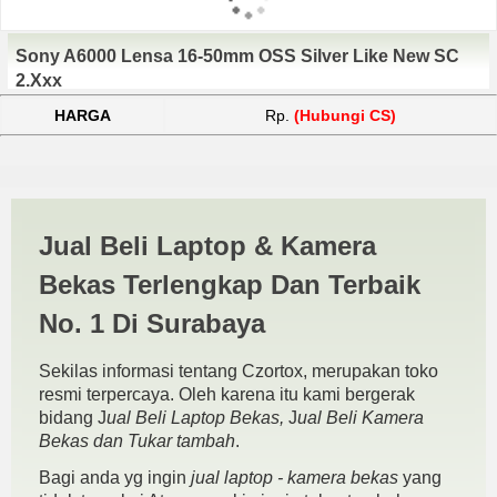
Sony A6000 Lensa 16-50mm OSS Silver Like New SC
2.xxx
HARGA
Rp.
(Hubungi CS)
Harga Sony A6000 Murah
Jual Beli Laptop & Kamera
Surabaya | JUAL BELI
Bekas Terlengkap Dan Terbaik
KAMERA BEKAS | JUAL
No. 1 Di Surabaya
BELI LAPTOP BEKAS |
Sekilas informasi tentang Czortox, merupakan toko
SURABAYA
resmi terpercaya. Oleh karena itu kami bergerak
bidang J
ual Beli Laptop Bekas,
J
ual Beli Kamera
Bekas dan Tukar tambah
.
Bagi anda yg ingin
jual laptop - kamera bekas
yang