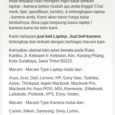
tidak terpakai Atau mungkin ingin tukar tambah
laptop - kamera bekas
mudah aja anda tinggal Chat
merk, tipe, spesifikasi, kondisi, & kelengkapan
laptop
- kamera
anda, Kami akan taksir harga tukar
tambahnya, Bisa juga langsung bawa laptop /
kamera kamu ke toko kami.
Kami melayani
jual beli Laptop
,
Jual beli kamera
terlengkap dan terbaik dengan berbagai macam type.
Kemudian alamat toko jelas berada pada Ruko
Kartika, Jl. Kebraon V, Kebraon, Kec. Karang Pilang,
Kota Surabaya, Jawa Timur 60222.
Macam - Macam Type
Laptop
mulai dari :
Asus, Acer, Dell, Lenovo, HP, Sony Vaio, Toshiba,
Axioo, Thinkpad, Apple Macbook, Macbook Pro,
Macbook Air, Asus ROG, MSI, Alienware, ,Elitebook,
Laitutude, Probook, XPS, Envy, Vostro.
Macam - Macam Type
Kamera
mulai dari :
Canon, Nikon, Samsung, Sony, Lumix,