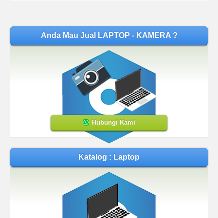
Anda Mau Jual LAPTOP - KAMERA ?
Hubungi Kami
Katalog : Laptop