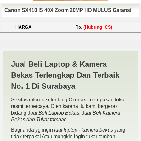
Canon SX410 IS 40X Zoom 20MP HD MULUS Garansi
HARGA
Rp.
(Hubungi CS)
Harga SX410 IS | JUAL BELI
Jual Beli Laptop & Kamera
KAMERA BEKAS | JUAL
Bekas Terlengkap Dan Terbaik
BELI LAPTOP BEKAS |
No. 1 Di Surabaya
SURABAYA
Sekilas informasi tentang Czortox, merupakan toko
resmi terpercaya. Oleh karena itu kami bergerak
bidang J
ual Beli Laptop Bekas,
J
ual Beli Kamera
Bekas dan Tukar tambah
.
Bagi anda yg ingin
jual laptop - kamera bekas
yang
tidak terpakai Atau mungkin ingin tukar tambah