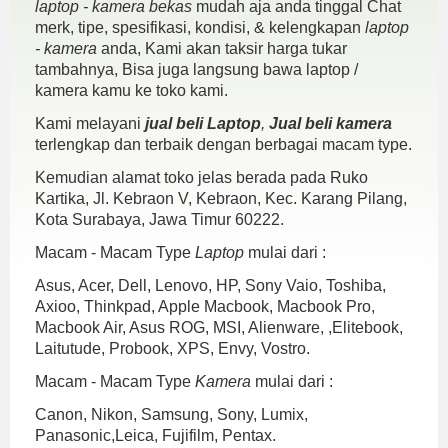
laptop - kamera bekas
mudah aja anda tinggal Chat
merk, tipe, spesifikasi, kondisi, & kelengkapan
laptop
- kamera
anda, Kami akan taksir harga tukar
tambahnya, Bisa juga langsung bawa laptop /
kamera kamu ke toko kami.
Kami melayani
jual beli Laptop
,
Jual beli kamera
terlengkap dan terbaik dengan berbagai macam type.
Kemudian alamat toko jelas berada pada Ruko
Kartika, Jl. Kebraon V, Kebraon, Kec. Karang Pilang,
Kota Surabaya, Jawa Timur 60222.
Macam - Macam Type
Laptop
mulai dari :
Asus, Acer, Dell, Lenovo, HP, Sony Vaio, Toshiba,
Axioo, Thinkpad, Apple Macbook, Macbook Pro,
Macbook Air, Asus ROG, MSI, Alienware, ,Elitebook,
Laitutude, Probook, XPS, Envy, Vostro.
Macam - Macam Type
Kamera
mulai dari :
Canon, Nikon, Samsung, Sony, Lumix,
Panasonic,Leica, Fujifilm, Pentax.