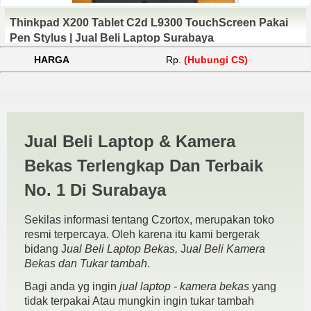
Thinkpad X200 Tablet C2d L9300 TouchScreen Pakai
Pen Stylus | Jual Beli Laptop Surabaya
HARGA
Rp.
(Hubungi CS)
Harga Thinkpad X200 | JUAL
Jual Beli Laptop & Kamera
BELI KAMERA BEKAS |
Bekas Terlengkap Dan Terbaik
JUAL BELI LAPTOP BEKAS |
No. 1 Di Surabaya
SURABAYA
Sekilas informasi tentang Czortox, merupakan toko
resmi terpercaya. Oleh karena itu kami bergerak
bidang J
ual Beli Laptop Bekas,
J
ual Beli Kamera
Bekas dan Tukar tambah
.
Bagi anda yg ingin
jual laptop - kamera bekas
yang
tidak terpakai Atau mungkin ingin tukar tambah