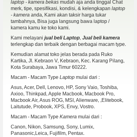
laptop - kamera bekas
mudah aja anda tinggal Chat
merk, tipe, spesifikasi, kondisi, & kelengkapan
laptop
- kamera
anda, Kami akan taksir harga tukar
tambahnya, Bisa juga langsung bawa laptop /
kamera kamu ke toko kami.
Kami melayani
jual beli Laptop
,
Jual beli kamera
terlengkap dan terbaik dengan berbagai macam type.
Kemudian alamat toko jelas berada pada Ruko
Kartika, Jl. Kebraon V, Kebraon, Kec. Karang Pilang,
Kota Surabaya, Jawa Timur 60222.
Macam - Macam Type
Laptop
mulai dari :
Asus, Acer, Dell, Lenovo, HP, Sony Vaio, Toshiba,
Axioo, Thinkpad, Apple Macbook, Macbook Pro,
Macbook Air, Asus ROG, MSI, Alienware, ,Elitebook,
Laitutude, Probook, XPS, Envy, Vostro.
Macam - Macam Type
Kamera
mulai dari :
Canon, Nikon, Samsung, Sony, Lumix,
Panasonic,Leica, Fujifilm, Pentax.