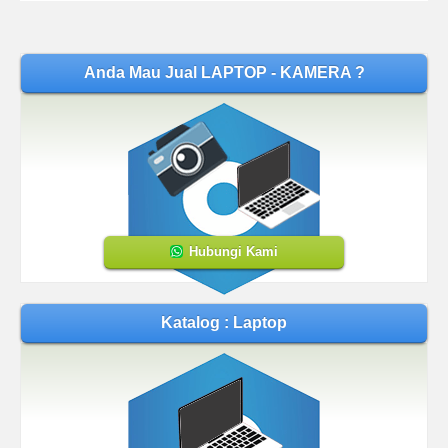
Anda Mau Jual LAPTOP - KAMERA ?
Hubungi Kami
Katalog : Laptop