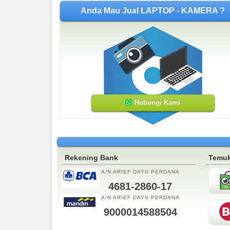
Anda Mau Jual LAPTOP - KAMERA ?
Hubungi Kami
Rekening Bank
Temuk
A/N ARIEF DAYU PERDANA
4681-2860-17
A/N ARIEF DAYU PERDANA
9000014588504