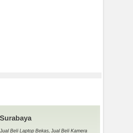
AL BELI KAMERA
 Surabaya
 J
ual Beli Laptop Bekas,
J
ual Beli Kamera