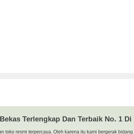
 X441B AMD A4 Surabaya | JU
LAPTOP BEKAS | SURABAYA
 Bekas Terlengkap Dan Terbaik No. 1 Di
n toko resmi terpercaya. Oleh karena itu kami bergerak bidang