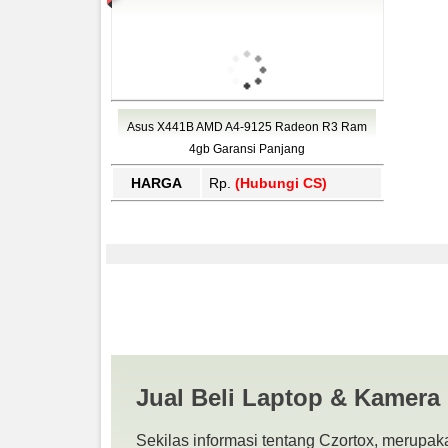
Asus X441B AMD A4-9125 Radeon R3 Ram
4gb Garansi Panjang
HARGA
Rp.
(Hubungi CS)
Harga Vivobook Asus
BEKAS | JUAL BELI 
Jual Beli Laptop & Kamera
Sekilas informasi tentang Czortox, merupaka