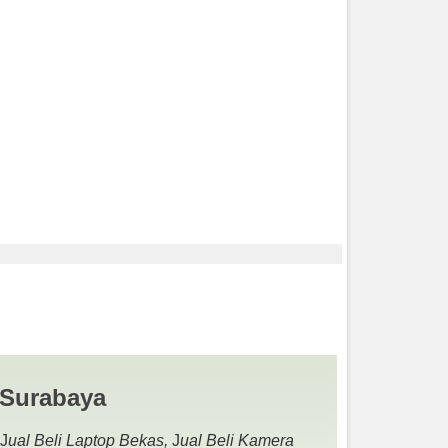
ERA BEKAS | JUAL
 Surabaya
 J
ual Beli Laptop Bekas,
J
ual Beli Kamera