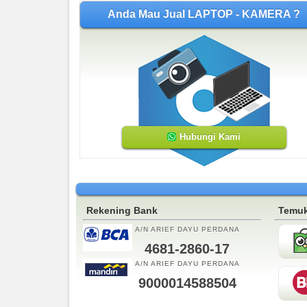
Anda Mau Jual LAPTOP - KAMERA ?
Hubungi Kami
Rekening Bank
Temuk
A/N ARIEF DAYU PERDANA
4681-2860-17
A/N ARIEF DAYU PERDANA
9000014588504