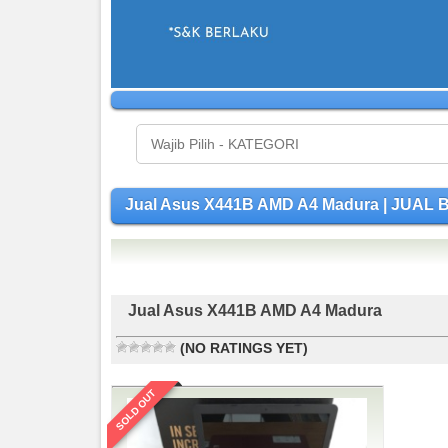
Jual Asus X441B AMD A4 Madura | JUA
Jual Asus X441B AMD A4 Madura
(NO RATINGS YET)
SOLD OUT