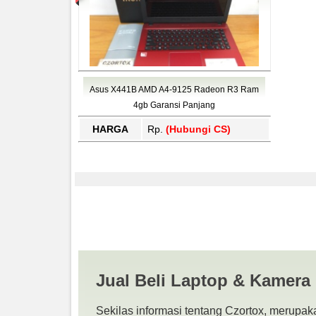
Asus X441B AMD A4-9125 Radeon R3 Ram
4gb Garansi Panjang
HARGA
Rp.
(Hubungi CS)
Jual Asus X441B AMD
BELI LAPTOP BEKAS 
Jual Beli Laptop & Kamera
Sekilas informasi tentang Czortox, merupaka