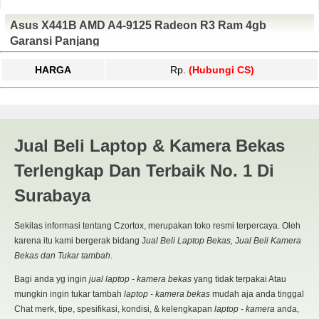
Asus X441B AMD A4-9125 Radeon R3 Ram 4gb
Garansi Panjang
HARGA
Rp.
(Hubungi CS)
Jual Asus X441B AMD A4 |
Jual Beli Laptop & Kamera Bekas
JUAL BELI KAMERA BEKAS |
Terlengkap Dan Terbaik No. 1 Di
JUAL BELI LAPTOP BEKAS |
Surabaya
SURABAYA
Sekilas informasi tentang Czortox, merupakan toko resmi terpercaya. Oleh
karena itu kami bergerak bidang J
ual Beli Laptop Bekas,
J
ual Beli Kamera
Bekas dan Tukar tambah
.
Bagi anda yg ingin
jual laptop - kamera bekas
yang tidak terpakai Atau
mungkin ingin tukar tambah
laptop - kamera bekas
mudah aja anda tinggal
Chat merk, tipe, spesifikasi, kondisi, & kelengkapan
laptop - kamera
anda,