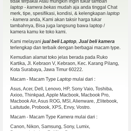
tidak terpakai Atau mungkin ingin tukar tambah
laptop - kamera bekas
mudah aja anda tinggal Chat
merk, tipe, spesifikasi, kondisi, & kelengkapan
laptop
- kamera
anda, Kami akan taksir harga tukar
tambahnya, Bisa juga langsung bawa laptop /
kamera kamu ke toko kami.
Kami melayani
jual beli Laptop
,
Jual beli kamera
terlengkap dan terbaik dengan berbagai macam type.
Kemudian alamat toko jelas berada pada Ruko
Kartika, Jl. Kebraon V, Kebraon, Kec. Karang Pilang,
Kota Surabaya, Jawa Timur 60222.
Macam - Macam Type
Laptop
mulai dari :
Asus, Acer, Dell, Lenovo, HP, Sony Vaio, Toshiba,
Axioo, Thinkpad, Apple Macbook, Macbook Pro,
Macbook Air, Asus ROG, MSI, Alienware, ,Elitebook,
Laitutude, Probook, XPS, Envy, Vostro.
Macam - Macam Type
Kamera
mulai dari :
Canon, Nikon, Samsung, Sony, Lumix,