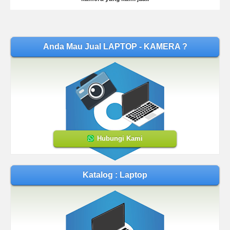
Anda Mau Jual LAPTOP - KAMERA ?
Hubungi Kami
Katalog : Laptop