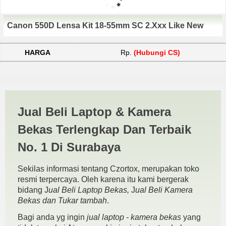
Canon 550D Lensa Kit 18-55mm SC 2.Xxx Like New
HARGA
Rp.
(Hubungi CS)
Jual Beli Kamera Canon
Jual Beli Laptop & Kamera
550D Surabaya | JUAL BELI
Bekas Terlengkap Dan Terbaik
KAMERA BEKAS | JUAL
No. 1 Di Surabaya
BELI LAPTOP BEKAS |
Sekilas informasi tentang Czortox, merupakan toko
SURABAYA
resmi terpercaya. Oleh karena itu kami bergerak
bidang J
ual Beli Laptop Bekas,
J
ual Beli Kamera
Bekas dan Tukar tambah
.
Bagi anda yg ingin
jual laptop - kamera bekas
yang