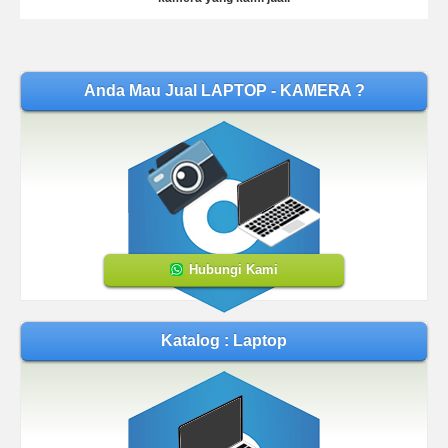
Anda Mau Jual LAPTOP - KAMERA ?
Hubungi Kami
Katalog : Laptop