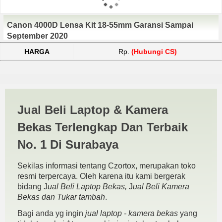
Canon 4000D Lensa Kit 18-55mm Garansi Sampai
September 2020
HARGA
Rp.
(Hubungi CS)
Jual Beli Kamera DSLR
Jual Beli Laptop & Kamera
Canon 4000D Pasuruan |
Bekas Terlengkap Dan Terbaik
JUAL BELI KAMERA BEKAS
No. 1 Di Surabaya
| JUAL BELI LAPTOP BEKAS
Sekilas informasi tentang Czortox, merupakan toko
| SURABAYA
resmi terpercaya. Oleh karena itu kami bergerak
bidang J
ual Beli Laptop Bekas,
J
ual Beli Kamera
Bekas dan Tukar tambah
.
Bagi anda yg ingin
jual laptop - kamera bekas
yang