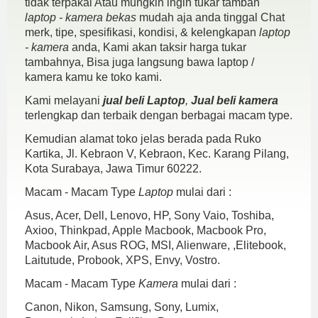
tidak terpakai Atau mungkin ingin tukar tambah
laptop - kamera bekas
mudah aja anda tinggal Chat
merk, tipe, spesifikasi, kondisi, & kelengkapan
laptop
- kamera
anda, Kami akan taksir harga tukar
tambahnya, Bisa juga langsung bawa laptop /
kamera kamu ke toko kami.
Kami melayani
jual beli Laptop
,
Jual beli kamera
terlengkap dan terbaik dengan berbagai macam type.
Kemudian alamat toko jelas berada pada Ruko
Kartika, Jl. Kebraon V, Kebraon, Kec. Karang Pilang,
Kota Surabaya, Jawa Timur 60222.
Macam - Macam Type
Laptop
mulai dari :
Asus, Acer, Dell, Lenovo, HP, Sony Vaio, Toshiba,
Axioo, Thinkpad, Apple Macbook, Macbook Pro,
Macbook Air, Asus ROG, MSI, Alienware, ,Elitebook,
Laitutude, Probook, XPS, Envy, Vostro.
Macam - Macam Type
Kamera
mulai dari :
Canon, Nikon, Samsung, Sony, Lumix,