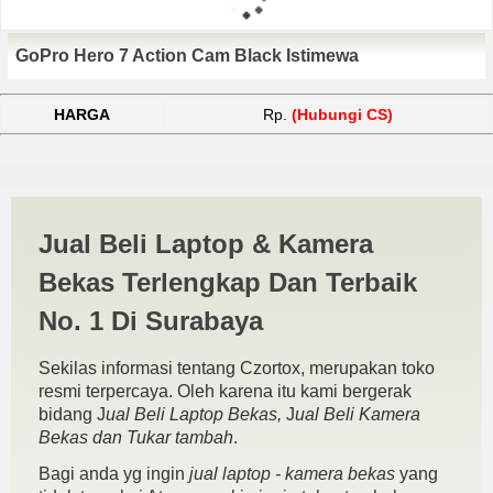
GoPro Hero 7 Action Cam Black Istimewa
HARGA
Rp.
(Hubungi CS)
Jual Beli Kamera Gopro
Jual Beli Laptop & Kamera
Hero 7 Surabaya | JUAL
Bekas Terlengkap Dan Terbaik
BELI KAMERA BEKAS |
No. 1 Di Surabaya
JUAL BELI LAPTOP BEKAS |
Sekilas informasi tentang Czortox, merupakan toko
SURABAYA
resmi terpercaya. Oleh karena itu kami bergerak
bidang J
ual Beli Laptop Bekas,
J
ual Beli Kamera
Bekas dan Tukar tambah
.
Bagi anda yg ingin
jual laptop - kamera bekas
yang