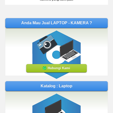
Anda Mau Jual LAPTOP - KAMERA ?
Hubungi Kami
Katalog : Laptop