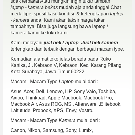
tidak terpakai Atau mungkin ingin tukar tambah
laptop - kamera bekas
mudah aja anda tinggal Chat
merk, tipe, spesifikasi, kondisi, & kelengkapan
laptop
- kamera
anda, Kami akan taksir harga tukar
tambahnya, Bisa juga langsung bawa laptop /
kamera kamu ke toko kami.
Kami melayani
jual beli Laptop
,
Jual beli kamera
terlengkap dan terbaik dengan berbagai macam type.
Kemudian alamat toko jelas berada pada Ruko
Kartika, Jl. Kebraon V, Kebraon, Kec. Karang Pilang,
Kota Surabaya, Jawa Timur 60222.
Macam - Macam Type
Laptop
mulai dari :
Asus, Acer, Dell, Lenovo, HP, Sony Vaio, Toshiba,
Axioo, Thinkpad, Apple Macbook, Macbook Pro,
Macbook Air, Asus ROG, MSI, Alienware, ,Elitebook,
Laitutude, Probook, XPS, Envy, Vostro.
Macam - Macam Type
Kamera
mulai dari :
Canon, Nikon, Samsung, Sony, Lumix,