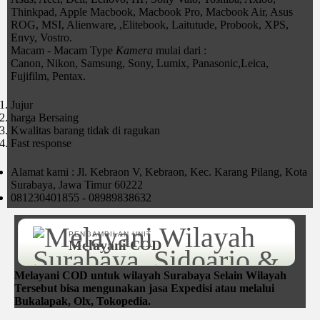
Thinkpad, Apple Macbook, Macbook Pro, Macbook Air, Asus
ROG, MSI, Alienware, ,Elitebook, Laitutude, Probook, XPS,
Envy, Vostro.
Macam - Macam Type
Kamera
mulai dari :
Canon, Nikon, Samsung, Sony, Lumix, Panasonic,Leica,
Fujifilm, Pentax.
Kenapa Harus memilih Czortox
Jujur
harga Bersaing
Kwalitas barang tidak di ragukan
Fast response
Contact Us
Alamat kami : Jl. Kebraon V, Kebraon, Kec. Karang Pilang, Kota
Surabaya, Jawa Timur 60222
081230401855 - 08989838632
PENGAMBILAN UNIT
Melayani COD
Melayani COD untuk wilayah Surabaya Selain Wilayah
Tersebut bisa mengunakan jasa Expedisi atau melalui
Bukalapak, Olx, Tokopedia.