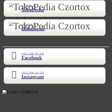
ORDER DI
TokoPedia
ORDER DI
Bukalapak
Ikuti Kami
FOLLOW US ON
Facebook
FOLLOW US ON
Instagram
Jam Buka
Senin - Kamis
:
08:00 - 20:00
Jumat
:
13:00 - 20:00