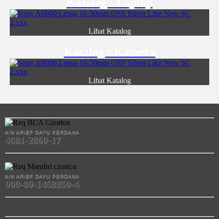
Katalog : Laptop
Lihat Katalog
Katalog : Kamera
Lihat Katalog
Rekening Bank
A/N ARIEF DAYU PERDANA
4681-2860-17
A/N ARIEF DAYU PERDANA
900-00-1458850-4
Temukan Kami di