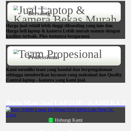
RATE HARGA
Bersaing
Harga jual relatif lebih tinggi dibanding yang lain dan
Harga beli laptop & kamera Lebih murah namun dengan
kualitas terbaik, Plus tentunya bergaransi.
TENAGA
Professional
Kami memiliki team yang handal dan berpengalaman
sehingga memberikan layanan yang maksimal dan Quality
Control laptop - kamera yang kami jual.
Anda Mau Jual LAPTOP - KAMERA ?
Hubungi Kami