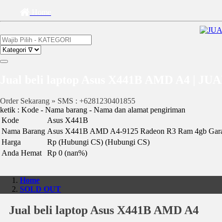
Home
Jual beli laptop Asus X441B AMD A4 
Order Sekarang » SMS : +6281230401855
ketik : Kode - Nama barang - Nama dan alamat pengiriman
Kode
Asus X441B
Nama Barang
Asus X441B AMD A4-9125 Radeon R3 Ram 4gb Gara
Harga
Rp (Hubungi CS)
(Hubungi CS)
Anda Hemat
Rp 0 (nan%)
Home
SOLD OUT
Jual beli laptop Asus X441B AMD A4