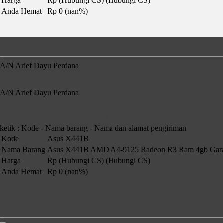
Harga
Rp (Hubungi CS)
(Hubungi CS)
Anda Hemat
Rp 0 (nan%)
Rekening Bank
A/N Arief Dayu Perdana
4681-2860-17
A/N Arief Dayu Perdana
9000014588504
Order Sekarang » SMS : +6281230401855
ketik : Kode - Nama barang - Nama dan alamat pengiriman
Kode
Asus X441B
Nama Barang
Asus X441B AMD A4-9125 Radeon R3 Ram 4gb Gara
Harga
Rp (Hubungi CS)
(Hubungi CS)
Anda Hemat
Rp 0 (nan%)
Temukan Kami di