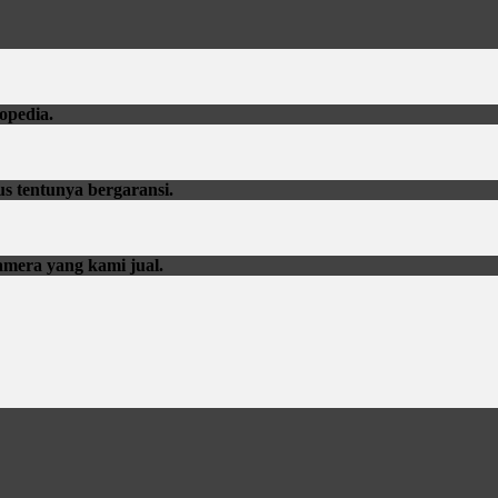
opedia.
us tentunya bergaransi.
amera yang kami jual.