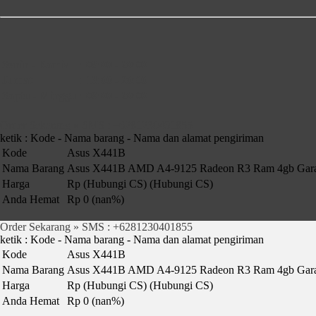
Senin - Kamis
:
08:00 - 20:00
Jumat
:
13:00 - 20:00
Saptu - Minggu
:
09:00 - 20:00
Order Sekarang » SMS : +6281230401855
ketik : Kode - Nama barang - Nama dan alamat pengiriman
Kode
Asus X441B
Nama Barang
Asus X441B AMD A4-9125 Radeon R3 Ram 4gb Gara
Harga
Rp (Hubungi CS)
(Hubungi CS)
Anda Hemat
Rp 0 (nan%)
Order Sekarang » SMS : +6281230401855
ketik : Kode - Nama barang - Nama dan alamat pengiriman
JUAL BELI KAMERA, LAPTOP BEKAS DI SURABAYA, SIDO
Alamat: Jl. Kebraon V, Kebraon, Kec. Karang Pilang, Ko
Kode
Asus X441B
Nama Barang
Asus X441B AMD A4-9125 Radeon R3 Ram 4gb Gara
Harga
Rp (Hubungi CS)
(Hubungi CS)
Anda Hemat
Rp 0 (nan%)