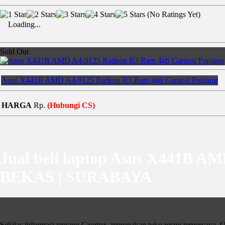
(No Ratings Yet)
Loading...
Sold Out
Asus X441B AMD A4-9125 Radeon R3 Ram 4gb Garansi Panjang
HARGA
Rp.
(Hubungi CS)
Jual beli laptop Asus X441B
BEKAS | SURABAYA
Jual Beli Laptop & Kamera Bekas Terlengk
Sekilas informasi tentang Czortox, merupakan toko resmi terpercaya. O