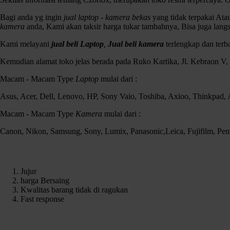
Bagi anda yg ingin
jual laptop - kamera bekas
yang tidak terpakai At
kamera
anda, Kami akan taksir harga tukar tambahnya, Bisa juga lang
Kami melayani
jual beli Laptop
,
Jual beli kamera
terlengkap dan ter
Kemudian alamat toko jelas berada pada Ruko Kartika, Jl. Kebraon V
Macam - Macam Type
Laptop
mulai dari :
Asus, Acer, Dell, Lenovo, HP, Sony Vaio, Toshiba, Axioo, Thinkpad
Macam - Macam Type
Kamera
mulai dari :
Canon, Nikon, Samsung, Sony, Lumix, Panasonic,Leica, Fujifilm, Pen
Kenapa Harus memilih Czortox
Jujur
harga Bersaing
Kwalitas barang tidak di ragukan
Fast response
Contact Us