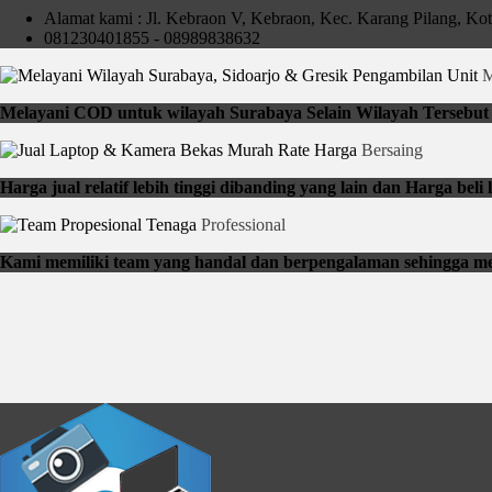
Alamat kami : Jl. Kebraon V, Kebraon, Kec. Karang Pilang, Ko
081230401855 - 08989838632
Pengambilan Unit
M
Melayani COD untuk wilayah Surabaya Selain Wilayah Tersebut b
Rate Harga
Bersaing
Harga jual relatif lebih tinggi dibanding yang lain dan Harga be
Tenaga
Professional
Kami memiliki team yang handal dan berpengalaman sehingga me