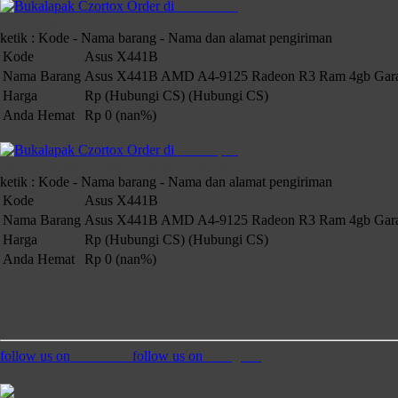
Order di
TokoPedia
Order Sekarang » SMS : +6281230401855
ketik : Kode - Nama barang - Nama dan alamat pengiriman
Kode
Asus X441B
Nama Barang
Asus X441B AMD A4-9125 Radeon R3 Ram 4gb Gara
Harga
Rp (Hubungi CS)
(Hubungi CS)
Anda Hemat
Rp 0 (nan%)
Order di
Bukalapak
Order Sekarang » SMS : +6281230401855
ketik : Kode - Nama barang - Nama dan alamat pengiriman
Kode
Asus X441B
Nama Barang
Asus X441B AMD A4-9125 Radeon R3 Ram 4gb Gara
Harga
Rp (Hubungi CS)
(Hubungi CS)
Anda Hemat
Rp 0 (nan%)
Ikuti Kami
follow us on
Facebook
follow us on
Instagram