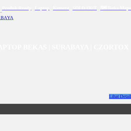
Produk Ready
Laptop
Kamera
SOLD OUT
🗺 Buka Maps
I LAPTOP BEKAS | SURABAYA | CZORTOX
Lihat Detail