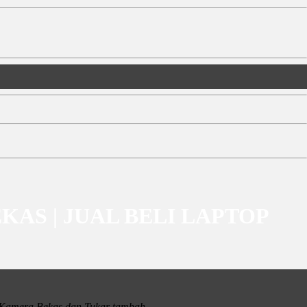
BEKAS | JUAL BELI LAPTOP
i Kamera Bekas dan Tukar tambah
.