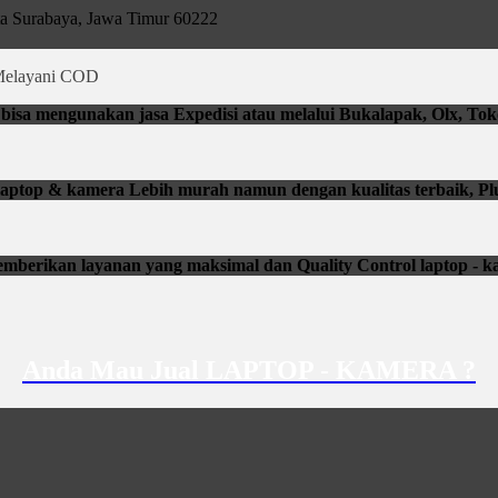
ta Surabaya, Jawa Timur 60222
elayani COD
isa mengunakan jasa Expedisi atau melalui Bukalapak, Olx, Tok
li laptop & kamera Lebih murah namun dengan kualitas terbaik, Pl
mberikan layanan yang maksimal dan Quality Control laptop - k
Anda Mau Jual LAPTOP - KAMERA ?