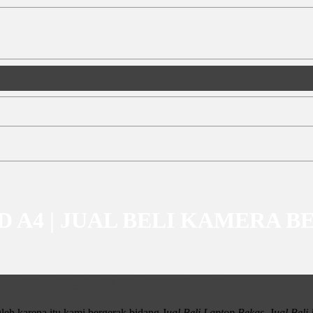
 AMD A4 | JUAL BELI KAMERA 
ap Dan Terbaik No. 1 Di Surabaya
leh karena itu kami bergerak bidang J
ual Beli Laptop Bekas,
J
ual Bel