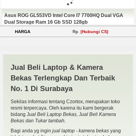
Asus ROG GL553VD Intel Core I7 7700HQ Dual VGA
Dual Storage Ram 16 Gb SSD 128gb
HARGA
Rp.
(Hubungi CS)
Jual Beli Laptop Gaming
Jual Beli Laptop & Kamera
Madura | JUAL BELI
Bekas Terlengkap Dan Terbaik
KAMERA BEKAS | JUAL
No. 1 Di Surabaya
BELI LAPTOP BEKAS |
Sekilas informasi tentang Czortox, merupakan toko
SURABAYA
resmi terpercaya. Oleh karena itu kami bergerak
bidang J
ual Beli Laptop Bekas,
J
ual Beli Kamera
Bekas dan Tukar tambah
.
Bagi anda yg ingin
jual laptop - kamera bekas
yang