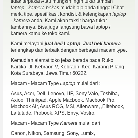
tidak terpakai Atau mungkin ingin tukar tambah
laptop - kamera bekas
mudah aja anda tinggal Chat
merk, tipe, spesifikasi, kondisi, & kelengkapan
laptop
- kamera
anda, Kami akan taksir harga tukar
tambahnya, Bisa juga langsung bawa laptop /
kamera kamu ke toko kami.
Kami melayani
jual beli Laptop
,
Jual beli kamera
terlengkap dan terbaik dengan berbagai macam type.
Kemudian alamat toko jelas berada pada Ruko
Kartika, Jl. Kebraon V, Kebraon, Kec. Karang Pilang,
Kota Surabaya, Jawa Timur 60222.
Macam - Macam Type
Laptop
mulai dari :
Asus, Acer, Dell, Lenovo, HP, Sony Vaio, Toshiba,
Axioo, Thinkpad, Apple Macbook, Macbook Pro,
Macbook Air, Asus ROG, MSI, Alienware, ,Elitebook,
Laitutude, Probook, XPS, Envy, Vostro.
Macam - Macam Type
Kamera
mulai dari :
Canon, Nikon, Samsung, Sony, Lumix,