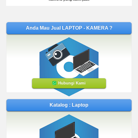
Anda Mau Jual LAPTOP - KAMERA ?
Hubungi Kami
Katalog : Laptop