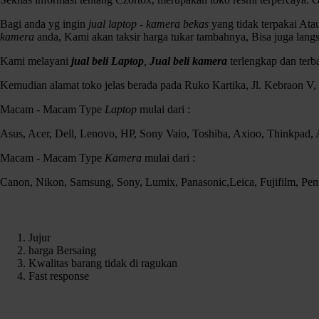
Bagi anda yg ingin
jual laptop - kamera bekas
yang tidak terpakai At
kamera
anda, Kami akan taksir harga tukar tambahnya, Bisa juga lang
Kami melayani
jual beli Laptop
,
Jual beli kamera
terlengkap dan ter
Kemudian alamat toko jelas berada pada Ruko Kartika, Jl. Kebraon V
Macam - Macam Type
Laptop
mulai dari :
Asus, Acer, Dell, Lenovo, HP, Sony Vaio, Toshiba, Axioo, Thinkpad
Macam - Macam Type
Kamera
mulai dari :
Canon, Nikon, Samsung, Sony, Lumix, Panasonic,Leica, Fujifilm, Pen
Kenapa Harus memilih Czortox
Jujur
harga Bersaing
Kwalitas barang tidak di ragukan
Fast response
Contact Us