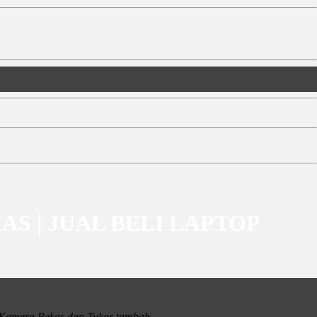
EKAS | JUAL BELI LAPTOP
i Kamera Bekas dan Tukar tambah
.