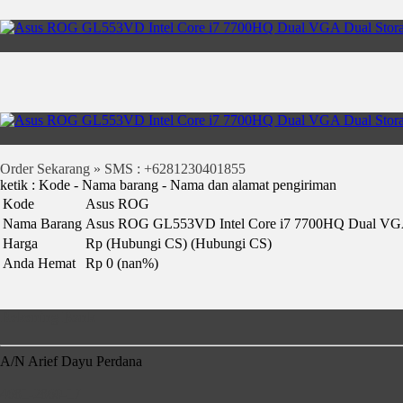
Order Sekarang » SMS : +6281230401855
ketik : Kode - Nama barang - Nama dan alamat pengiriman
Kode
Asus ROG
Nama Barang
Asus ROG GL553VD Intel Core i7 7700HQ Dual VGA
Harga
Rp (Hubungi CS)
(Hubungi CS)
Anda Hemat
Rp 0 (nan%)
Rekening Bank
A/N Arief Dayu Perdana
4681-2860-17