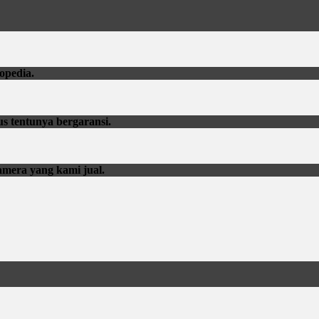
opedia.
us tentunya bergaransi.
amera yang kami jual.