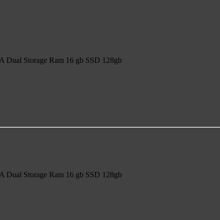
 Dual Storage Ram 16 gb SSD 128gb
 Dual Storage Ram 16 gb SSD 128gb