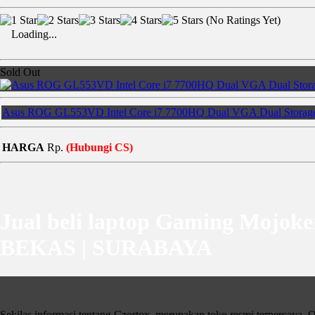
(No Ratings Yet)
Loading...
Sold Out
Asus ROG GL553VD Intel Core i7 7700HQ Dual VGA Dual Storag
HARGA
Rp.
(Hubungi CS)
Jual beli laptop Gaming Moj
BEKAS | SURABAYA
Jual Beli Laptop & Kamera Bekas Terlengk
Sekilas informasi tentang Czortox, merupakan toko resmi terpercaya. O