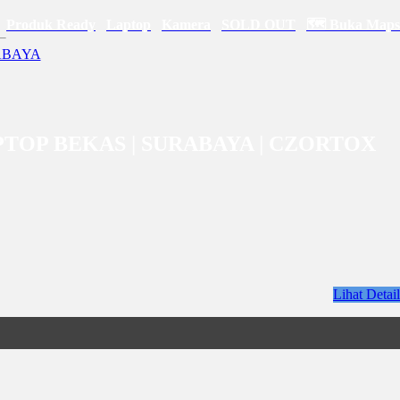
Produk Ready
Laptop
Kamera
SOLD OUT
🗺 Buka Maps
 LAPTOP BEKAS | SURABAYA | CZORTOX
Lihat Detail