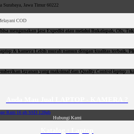
ta Surabaya, Jawa Timur 60222
elayani COD
isa mengunakan jasa Expedisi atau melalui Bukalapak, Olx, Tok
li laptop & kamera Lebih murah namun dengan kualitas terbaik, Pl
mberikan layanan yang maksimal dan Quality Control laptop - k
Anda Mau Jual LAPTOP - KAMERA ?
Hubungi Kami
Katalog : Laptop