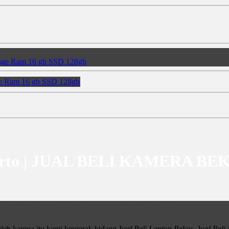
e Ram 16 gb SSD 128gb
okerto | JUAL BELI KAMERA B
ap Dan Terbaik No. 1 Di Surabaya
leh karena itu kami bergerak bidang J
ual Beli Laptop Bekas,
J
ual Bel