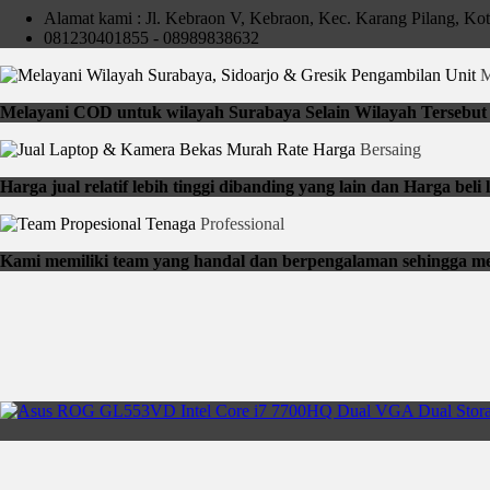
Alamat kami : Jl. Kebraon V, Kebraon, Kec. Karang Pilang, Ko
081230401855 - 08989838632
Pengambilan Unit
M
Melayani COD untuk wilayah Surabaya Selain Wilayah Tersebut b
Rate Harga
Bersaing
Harga jual relatif lebih tinggi dibanding yang lain dan Harga be
Tenaga
Professional
Kami memiliki team yang handal dan berpengalaman sehingga me