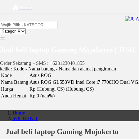
Home
Jual beli laptop Gaming Mojokerto |
Order Sekarang » SMS : +6281230401855
ketik : Kode - Nama barang - Nama dan alamat pengiriman
Kode
Asus ROG
Nama Barang
Asus ROG GL553VD Intel Core i7 7700HQ Dual VGA
Harga
Rp (Hubungi CS)
(Hubungi CS)
Anda Hemat
Rp 0 (nan%)
Home
SOLD OUT
Jual beli laptop Gaming Mojokerto