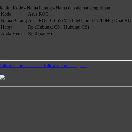
Order Sekarang » SMS : +6281230401855
ketik : Kode - Nama barang - Nama dan alamat pengiriman
Kode
Asus ROG
Nama Barang
Asus ROG GL553VD Intel Core i7 7700HQ Dual VGA
Harga
Rp (Hubungi CS)
(Hubungi CS)
Anda Hemat
Rp 0 (nan%)
Ikuti Kami
follow us on
Facebook
follow us on
Instagram
Senin - Kamis
:
08:00 - 20:00
Jumat
:
13:00 - 20:00
Saptu - Minggu
:
09:00 - 20:00
Order Sekarang » SMS : +6281230401855