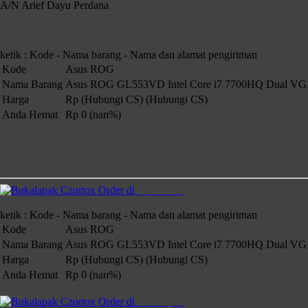
A/N Arief Dayu Perdana
9000014588504
Order Sekarang » SMS : +6281230401855
ketik : Kode - Nama barang - Nama dan alamat pengiriman
Kode
Asus ROG
Nama Barang
Asus ROG GL553VD Intel Core i7 7700HQ Dual VGA
Harga
Rp (Hubungi CS)
(Hubungi CS)
Anda Hemat
Rp 0 (nan%)
Temukan Kami di
Order di
TokoPedia
Order Sekarang » SMS : +6281230401855
ketik : Kode - Nama barang - Nama dan alamat pengiriman
Kode
Asus ROG
Nama Barang
Asus ROG GL553VD Intel Core i7 7700HQ Dual VGA
Harga
Rp (Hubungi CS)
(Hubungi CS)
Anda Hemat
Rp 0 (nan%)
Order di
Bukalapak