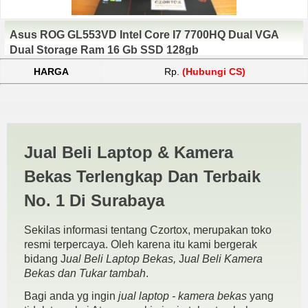
Asus ROG GL553VD Intel Core I7 7700HQ Dual VGA
Dual Storage Ram 16 Gb SSD 128gb
HARGA
Rp.
(Hubungi CS)
Jual Beli Laptop Gaming
Jual Beli Laptop & Kamera
Sidoarjo | JUAL BELI
Bekas Terlengkap Dan Terbaik
KAMERA BEKAS | JUAL
No. 1 Di Surabaya
BELI LAPTOP BEKAS |
Sekilas informasi tentang Czortox, merupakan toko
SURABAYA
resmi terpercaya. Oleh karena itu kami bergerak
bidang J
ual Beli Laptop Bekas,
J
ual Beli Kamera
Bekas dan Tukar tambah
.
Bagi anda yg ingin
jual laptop - kamera bekas
yang