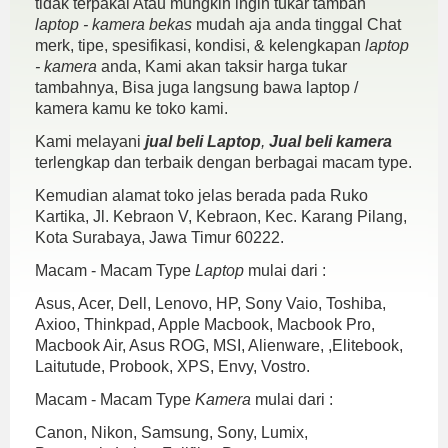
tidak terpakai Atau mungkin ingin tukar tambah
laptop - kamera bekas
mudah aja anda tinggal Chat
merk, tipe, spesifikasi, kondisi, & kelengkapan
laptop
- kamera
anda, Kami akan taksir harga tukar
tambahnya, Bisa juga langsung bawa laptop /
kamera kamu ke toko kami.
Kami melayani
jual beli Laptop
,
Jual beli kamera
terlengkap dan terbaik dengan berbagai macam type.
Kemudian alamat toko jelas berada pada Ruko
Kartika, Jl. Kebraon V, Kebraon, Kec. Karang Pilang,
Kota Surabaya, Jawa Timur 60222.
Macam - Macam Type
Laptop
mulai dari :
Asus, Acer, Dell, Lenovo, HP, Sony Vaio, Toshiba,
Axioo, Thinkpad, Apple Macbook, Macbook Pro,
Macbook Air, Asus ROG, MSI, Alienware, ,Elitebook,
Laitutude, Probook, XPS, Envy, Vostro.
Macam - Macam Type
Kamera
mulai dari :
Canon, Nikon, Samsung, Sony, Lumix,