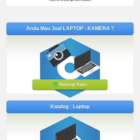
Anda Mau Jual LAPTOP - KAMERA ?
Hubungi Kami
Katalog : Laptop