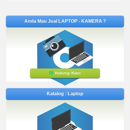
Anda Mau Jual LAPTOP - KAMERA ?
Hubungi Kami
Katalog : Laptop