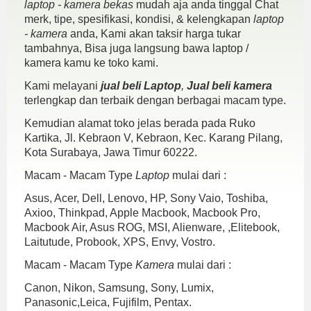
laptop - kamera bekas
mudah aja anda tinggal Chat
merk, tipe, spesifikasi, kondisi, & kelengkapan
laptop
- kamera
anda, Kami akan taksir harga tukar
tambahnya, Bisa juga langsung bawa laptop /
kamera kamu ke toko kami.
Kami melayani
jual beli Laptop
,
Jual beli kamera
terlengkap dan terbaik dengan berbagai macam type.
Kemudian alamat toko jelas berada pada Ruko
Kartika, Jl. Kebraon V, Kebraon, Kec. Karang Pilang,
Kota Surabaya, Jawa Timur 60222.
Macam - Macam Type
Laptop
mulai dari :
Asus, Acer, Dell, Lenovo, HP, Sony Vaio, Toshiba,
Axioo, Thinkpad, Apple Macbook, Macbook Pro,
Macbook Air, Asus ROG, MSI, Alienware, ,Elitebook,
Laitutude, Probook, XPS, Envy, Vostro.
Macam - Macam Type
Kamera
mulai dari :
Canon, Nikon, Samsung, Sony, Lumix,
Panasonic,Leica, Fujifilm, Pentax.