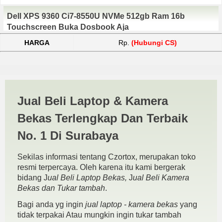
Dell XPS 9360 Ci7-8550U NVMe 512gb Ram 16b
Touchscreen Buka Dosbook Aja
HARGA
Rp.
(Hubungi CS)
Jual Dell XPS 9370 Murah |
Jual Beli Laptop & Kamera
JUAL BELI KAMERA BEKAS
Bekas Terlengkap Dan Terbaik
| JUAL BELI LAPTOP BEKAS
No. 1 Di Surabaya
| SURABAYA
Sekilas informasi tentang Czortox, merupakan toko
resmi terpercaya. Oleh karena itu kami bergerak
bidang J
ual Beli Laptop Bekas,
J
ual Beli Kamera
Bekas dan Tukar tambah
.
Bagi anda yg ingin
jual laptop - kamera bekas
yang
tidak terpakai Atau mungkin ingin tukar tambah