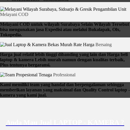
Pengambilan Unit
Melayani COD
Melayani COD untuk wilayah Surabaya Selain Wilayah Tersebut
bisa mengunakan jasa Expedisi atau melalui Bukalapak, Olx,
Tokopedia.
Rate Harga
Bersaing
Harga jual relatif lebih tinggi dibanding yang lain dan Harga beli
laptop & kamera Lebih murah namun dengan kualitas terbaik,
Plus tentunya bergaransi.
Tenaga
Professional
Kami memiliki team yang handal dan berpengalaman sehingga
memberikan layanan yang maksimal dan Quality Control laptop -
kamera yang kami jual.
Anda Mau Jual LAPTOP - KAMERA ?