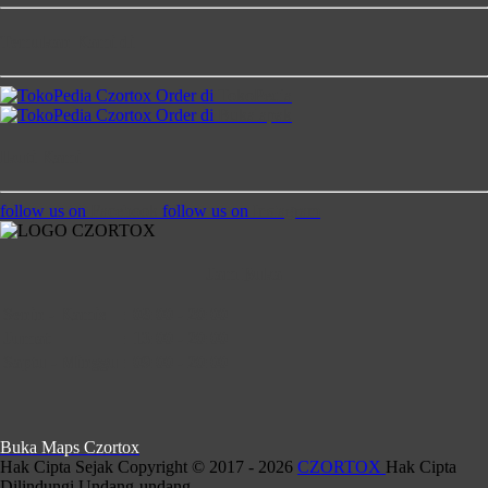
Temukan Kami di
Order di
TokoPedia
Order di
Bukalapak
Ikuti Kami
follow us on
Facebook
follow us on
Instagram
Jam Buka
Senin - Kamis
:
08:00 - 20:00
Jumat
:
13:00 - 20:00
Saptu - Minggu
:
09:00 - 20:00
Buka Maps Czortox
Hak Cipta Sejak Copyright © 2017 - 2026
CZORTOX
Hak Cipta
Dilindungi Undang-undang.