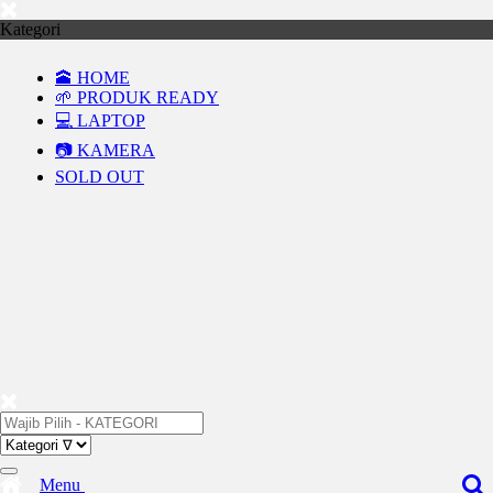
Kategori
🕋 HOME
🌱 PRODUK READY
💻 LAPTOP
📷 KAMERA
SOLD OUT
Menu