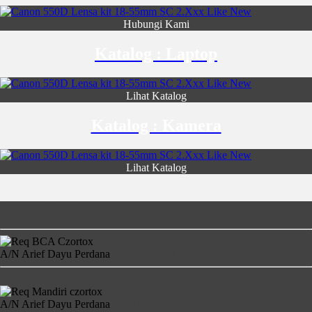
Hubungi Kami
Katalog : Laptop
Lihat Katalog
Katalog : Kamera
Lihat Katalog
Rekening Bank
A/N Arief Dayu Perdana
4681-2860-17
A/N Arief Dayu Perdana
900-00-1458850-4