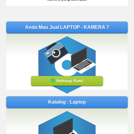
Anda Mau Jual LAPTOP - KAMERA ?
Hubungi Kami
Katalog : Laptop