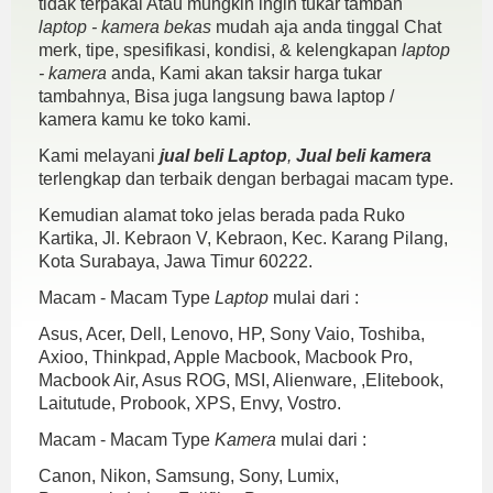
tidak terpakai Atau mungkin ingin tukar tambah
laptop - kamera bekas
mudah aja anda tinggal Chat
merk, tipe, spesifikasi, kondisi, & kelengkapan
laptop
- kamera
anda, Kami akan taksir harga tukar
tambahnya, Bisa juga langsung bawa laptop /
kamera kamu ke toko kami.
Kami melayani
jual beli Laptop
,
Jual beli kamera
terlengkap dan terbaik dengan berbagai macam type.
Kemudian alamat toko jelas berada pada Ruko
Kartika, Jl. Kebraon V, Kebraon, Kec. Karang Pilang,
Kota Surabaya, Jawa Timur 60222.
Macam - Macam Type
Laptop
mulai dari :
Asus, Acer, Dell, Lenovo, HP, Sony Vaio, Toshiba,
Axioo, Thinkpad, Apple Macbook, Macbook Pro,
Macbook Air, Asus ROG, MSI, Alienware, ,Elitebook,
Laitutude, Probook, XPS, Envy, Vostro.
Macam - Macam Type
Kamera
mulai dari :
Canon, Nikon, Samsung, Sony, Lumix,