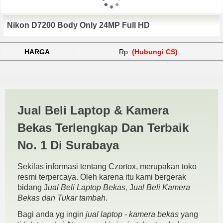
Nikon D7200 Body Only 24MP Full HD
HARGA
Rp.
(Hubungi CS)
Jual DSLR Nikon D7200
Jual Beli Laptop & Kamera
Pasuruan | JUAL BELI
Bekas Terlengkap Dan Terbaik
KAMERA BEKAS | JUAL
No. 1 Di Surabaya
BELI LAPTOP BEKAS |
Sekilas informasi tentang Czortox, merupakan toko
SURABAYA
resmi terpercaya. Oleh karena itu kami bergerak
bidang J
ual Beli Laptop Bekas,
J
ual Beli Kamera
Bekas dan Tukar tambah
.
Bagi anda yg ingin
jual laptop - kamera bekas
yang