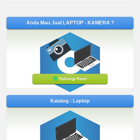
Anda Mau Jual LAPTOP - KAMERA ?
Hubungi Kami
Katalog : Laptop