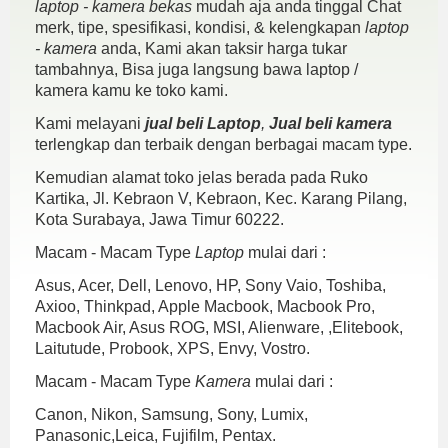
laptop - kamera bekas
mudah aja anda tinggal Chat
merk, tipe, spesifikasi, kondisi, & kelengkapan
laptop
- kamera
anda, Kami akan taksir harga tukar
tambahnya, Bisa juga langsung bawa laptop /
kamera kamu ke toko kami.
Kami melayani
jual beli Laptop
,
Jual beli kamera
terlengkap dan terbaik dengan berbagai macam type.
Kemudian alamat toko jelas berada pada Ruko
Kartika, Jl. Kebraon V, Kebraon, Kec. Karang Pilang,
Kota Surabaya, Jawa Timur 60222.
Macam - Macam Type
Laptop
mulai dari :
Asus, Acer, Dell, Lenovo, HP, Sony Vaio, Toshiba,
Axioo, Thinkpad, Apple Macbook, Macbook Pro,
Macbook Air, Asus ROG, MSI, Alienware, ,Elitebook,
Laitutude, Probook, XPS, Envy, Vostro.
Macam - Macam Type
Kamera
mulai dari :
Canon, Nikon, Samsung, Sony, Lumix,
Panasonic,Leica, Fujifilm, Pentax.