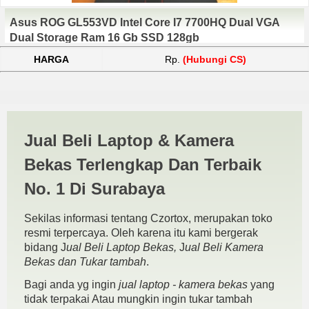
Asus ROG GL553VD Intel Core I7 7700HQ Dual VGA
Dual Storage Ram 16 Gb SSD 128gb
HARGA
Rp.
(Hubungi CS)
Jual Gaming Gresik | JUAL
Jual Beli Laptop & Kamera
BELI KAMERA BEKAS |
Bekas Terlengkap Dan Terbaik
JUAL BELI LAPTOP BEKAS |
No. 1 Di Surabaya
SURABAYA
Sekilas informasi tentang Czortox, merupakan toko
resmi terpercaya. Oleh karena itu kami bergerak
bidang J
ual Beli Laptop Bekas,
J
ual Beli Kamera
Bekas dan Tukar tambah
.
Bagi anda yg ingin
jual laptop - kamera bekas
yang
tidak terpakai Atau mungkin ingin tukar tambah