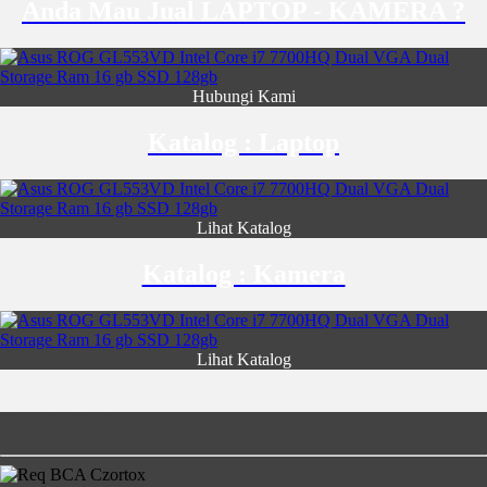
Anda Mau Jual LAPTOP - KAMERA ?
Hubungi Kami
Katalog : Laptop
Lihat Katalog
Katalog : Kamera
Lihat Katalog
Rekening Bank