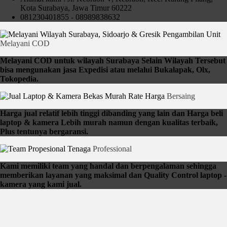
Kota Surabaya, Jawa Timur 60222
081230401855 - 08989838632
Pengambilan Unit
Melayani COD
Melayani COD untuk wilayah Surabaya Selain Wilayah Tersebut
bisa mengunakan jasa Expedisi atau melalui Bukalapak, Olx,
Tokopedia.
Rate Harga
Bersaing
Harga jual relatif lebih tinggi dibanding yang lain dan Harga beli
laptop & kamera Lebih murah namun dengan kualitas terbaik,
Plus tentunya bergaransi.
Tenaga
Professional
Kami memiliki team yang handal dan berpengalaman sehingga
memberikan layanan yang maksimal dan Quality Control laptop -
kamera yang kami jual.