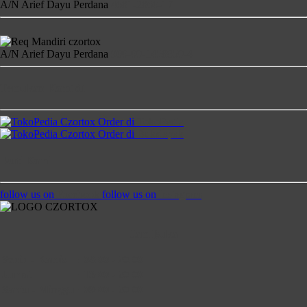
A/N Arief Dayu Perdana
4681-2860-17
A/N Arief Dayu Perdana
900-00-1458850-4
Temukan Kami di
Order di
TokoPedia
Order di
Bukalapak
Ikuti Kami
follow us on
Facebook
follow us on
Instagram
Jam Buka
Senin - Kamis
:
08:00 - 20:00
Jumat
:
13:00 - 20:00
Saptu - Minggu
:
09:00 - 20:00