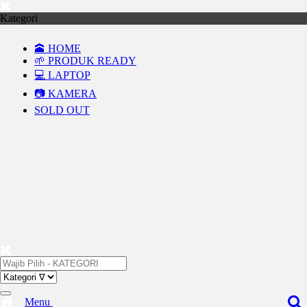
Kategori
🕋 HOME
🌱 PRODUK READY
💻 LAPTOP
📷 KAMERA
SOLD OUT
Menu