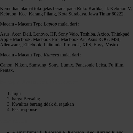
Kemudian alamat toko jelas berada pada Ruko Kartika, Jl. Kebraon V,
Kebraon, Kec. Karang Pilang, Kota Surabaya, Jawa Timur 60222.
Macam - Macam Type
Laptop
mulai dari :
Asus, Acer, Dell, Lenovo, HP, Sony Vaio, Toshiba, Axioo, Thinkpad,
Apple Macbook, Macbook Pro, Macbook Air, Asus ROG, MSI,
Alienware, ,Elitebook, Laitutude, Probook, XPS, Envy, Vostro.
Macam - Macam Type
Kamera
mulai dari :
Canon, Nikon, Samsung, Sony, Lumix, Panasonic,Leica, Fujifilm,
Pentax.
Kenapa Harus memilih Czortox
Jujur
harga Bersaing
Kwalitas barang tidak di ragukan
Fast response
Contact Us
Alamat kami : Jl. Kebraon V, Kebraon, Kec. Karang Pilang,