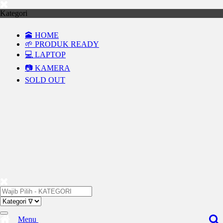
Kategori
🕋 HOME
🌱 PRODUK READY
💻 LAPTOP
📷 KAMERA
SOLD OUT
Menu