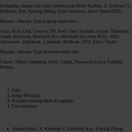
Kemudian alamat toko jelas berada pada Ruko Kartika, Jl. Kebraon V,
Kebraon, Kec. Karang Pilang, Kota Surabaya, Jawa Timur 60222.
Macam - Macam Type
Laptop
mulai dari :
Asus, Acer, Dell, Lenovo, HP, Sony Vaio, Toshiba, Axioo, Thinkpad,
Apple Macbook, Macbook Pro, Macbook Air, Asus ROG, MSI,
Alienware, ,Elitebook, Laitutude, Probook, XPS, Envy, Vostro.
Macam - Macam Type
Kamera
mulai dari :
Canon, Nikon, Samsung, Sony, Lumix, Panasonic,Leica, Fujifilm,
Pentax.
Kenapa Harus memilih Czortox
Jujur
harga Bersaing
Kwalitas barang tidak di ragukan
Fast response
Contact Us
Alamat kami : Jl. Kebraon V, Kebraon, Kec. Karang Pilang,