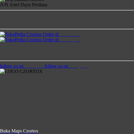
A/N Arief Dayu Perdana
900-00-1458850-4
Temukan Kami di
Order di
TokoPedia
Order di
Bukalapak
Ikuti Kami
follow us on
Facebook
follow us on
Instagram
Jam Buka
Senin - Kamis
:
08:00 - 20:00
Jumat
:
13:00 - 20:00
Saptu - Minggu
:
09:00 - 20:00
Buka Maps Czortox