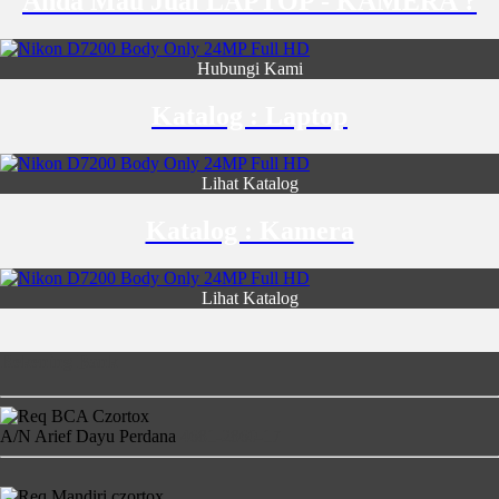
Anda Mau Jual LAPTOP - KAMERA ?
Hubungi Kami
Katalog : Laptop
Lihat Katalog
Katalog : Kamera
Lihat Katalog
Rekening Bank
A/N Arief Dayu Perdana
4681-2860-17