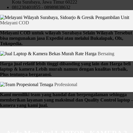
Kota Surabaya, Jawa Timur 60222
081230401855 - 08989838632
Pengambilan Unit
Melayani COD
Melayani COD untuk wilayah Surabaya Selain Wilayah Tersebut
bisa mengunakan jasa Expedisi atau melalui Bukalapak, Olx,
Tokopedia.
Rate Harga
Bersaing
Harga jual relatif lebih tinggi dibanding yang lain dan Harga beli
laptop & kamera Lebih murah namun dengan kualitas terbaik,
Plus tentunya bergaransi.
Tenaga
Professional
Kami memiliki team yang handal dan berpengalaman sehingga
memberikan layanan yang maksimal dan Quality Control laptop -
kamera yang kami jual.