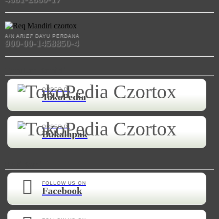
A/N ARIEF DAYU PERDANA
900-00-1458850-4
Temukan Kami di
ORDER DI
TokoPedia
ORDER DI
Bukalapak
Ikuti Kami
FOLLOW US ON
Facebook