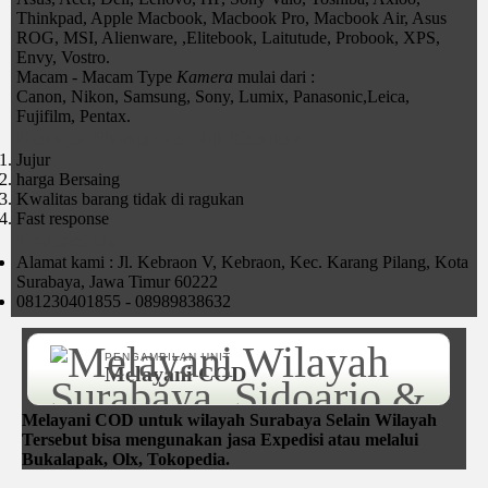
Thinkpad, Apple Macbook, Macbook Pro, Macbook Air, Asus
ROG, MSI, Alienware, ,Elitebook, Laitutude, Probook, XPS,
Envy, Vostro.
Macam - Macam Type
Kamera
mulai dari :
Canon, Nikon, Samsung, Sony, Lumix, Panasonic,Leica,
Fujifilm, Pentax.
Kenapa Harus memilih Czortox
Jujur
harga Bersaing
Kwalitas barang tidak di ragukan
Fast response
Contact Us
Alamat kami : Jl. Kebraon V, Kebraon, Kec. Karang Pilang, Kota
Surabaya, Jawa Timur 60222
081230401855 - 08989838632
PENGAMBILAN UNIT
Melayani COD
Melayani COD untuk wilayah Surabaya Selain Wilayah
Tersebut bisa mengunakan jasa Expedisi atau melalui
Bukalapak, Olx, Tokopedia.