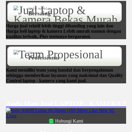
RATE HARGA
Bersaing
Harga jual relatif lebih tinggi dibanding yang lain dan
Harga beli laptop & kamera Lebih murah namun dengan
kualitas terbaik, Plus tentunya bergaransi.
TENAGA
Professional
Kami memiliki team yang handal dan berpengalaman
sehingga memberikan layanan yang maksimal dan Quality
Control laptop - kamera yang kami jual.
Anda Mau Jual LAPTOP - KAMERA ?
Hubungi Kami