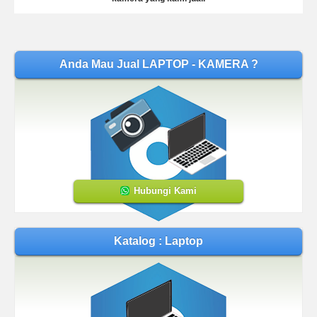
Anda Mau Jual LAPTOP - KAMERA ?
Hubungi Kami
Katalog : Laptop