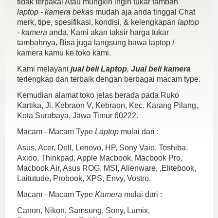
tidak terpakai Atau mungkin ingin tukar tambah
laptop - kamera bekas
mudah aja anda tinggal Chat
merk, tipe, spesifikasi, kondisi, & kelengkapan
laptop
- kamera
anda, Kami akan taksir harga tukar
tambahnya, Bisa juga langsung bawa laptop /
kamera kamu ke toko kami.
Kami melayani
jual beli Laptop
,
Jual beli kamera
terlengkap dan terbaik dengan berbagai macam type.
Kemudian alamat toko jelas berada pada Ruko
Kartika, Jl. Kebraon V, Kebraon, Kec. Karang Pilang,
Kota Surabaya, Jawa Timur 60222.
Macam - Macam Type
Laptop
mulai dari :
Asus, Acer, Dell, Lenovo, HP, Sony Vaio, Toshiba,
Axioo, Thinkpad, Apple Macbook, Macbook Pro,
Macbook Air, Asus ROG, MSI, Alienware, ,Elitebook,
Laitutude, Probook, XPS, Envy, Vostro.
Macam - Macam Type
Kamera
mulai dari :
Canon, Nikon, Samsung, Sony, Lumix,