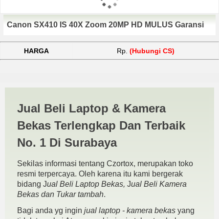
Canon SX410 IS 40X Zoom 20MP HD MULUS Garansi
HARGA
Rp.
(Hubungi CS)
Jual Kamera SX410 IS Murah
Jual Beli Laptop & Kamera
| JUAL BELI KAMERA
Bekas Terlengkap Dan Terbaik
BEKAS | JUAL BELI LAPTOP
No. 1 Di Surabaya
BEKAS | SURABAYA
Sekilas informasi tentang Czortox, merupakan toko
resmi terpercaya. Oleh karena itu kami bergerak
bidang J
ual Beli Laptop Bekas,
J
ual Beli Kamera
Bekas dan Tukar tambah
.
Bagi anda yg ingin
jual laptop - kamera bekas
yang